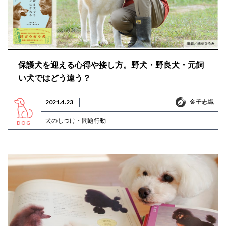
保護犬を迎える心得や接し方。野犬・野良犬・元飼
い犬ではどう違う？
金子志織
2021.4.23
金子志織
犬のしつけ・問題行動
DOG