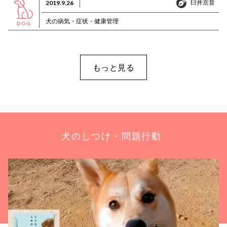
臼井京音
2019.9.26
臼井京音
犬の病気・症状・健康管理
DOG
もっと見る
犬のしつけ・問題行動