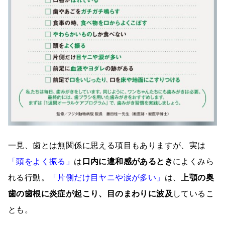
一見、歯とは無関係に思える項目もありますが、実は
「頭をよく振る」
は
口内に違和感があるとき
によくみら
れる行動。
「片側だけ目ヤニや涙が多い」
は、
上顎の奥
歯の歯根に炎症が起こり、目のまわりに波及
しているこ
とも。