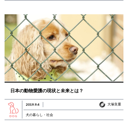
日本の動物愛護の現状と未来とは？
大塚良重
2019.9.4
大塚良重
犬の暮らし・社会
DOG