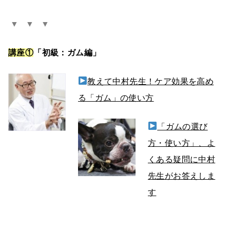
▼ ▼ ▼
講座①
「初級：ガム編」
教えて中村先生！ケア効果を高め
る「ガム」の使い方
「ガムの選び
方・使い方」、よ
くある疑問に中村
先生がお答えしま
す