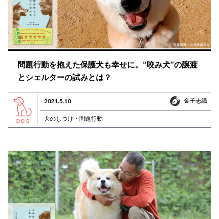
問題行動を抱えた保護犬も幸せに。“咬み犬”の譲渡
とシェルターの試みとは？
金子志織
2021.5.10
金子志織
犬のしつけ・問題行動
DOG