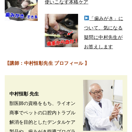
使いこなす本格ケア
「歯みがき」に
ついて、気になる
疑問に中村先生が
お答えします
【
講師：中村恒彰先生 プロフィール 】
中村恒彰 先生
獣医師の資格をもち、ライオン
商事でペットの口腔内トラブル
解消を目的としたデンタルケア
製品や、歯みがき指導プログラ