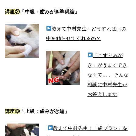
講座②
「中級：歯みがき準備編」
教えて中村先生！どうすれば口の
中を触らせてくれるの？
「こすりみが
き」
がうまくでき
なくて… 、そんな
相談に中村先生が
お答えします
講座③
「上級：歯みがき編」
教えて中村先生！「歯ブラシ」を