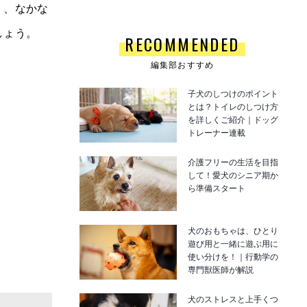
く、なかな
しょう。
RECOMMENDED
編集部おすすめ
子犬のしつけのポイント
とは？トイレのしつけ方
を詳しくご紹介｜ドッグ
トレーナー連載
介護フリーの生活を目指
して！愛犬のシニア期か
ら準備スタート
犬のおもちゃは、ひとり
遊び用と一緒に遊ぶ用に
使い分けを！｜行動学の
専門獣医師が解説
犬のストレスと上手くつ