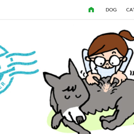
DOG
CA