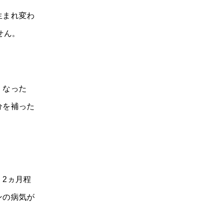
生まれ変わ
せん。
くなった
分を補った
2ヵ月程
ンの病気が