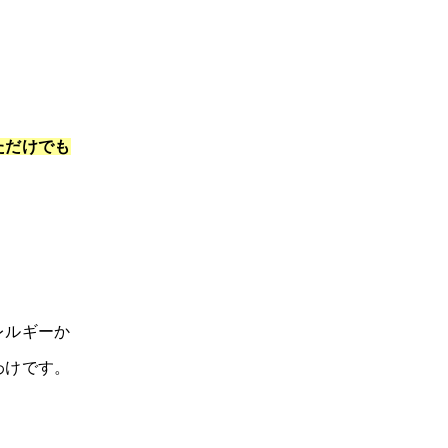
ただけでも
レルギーか
わけです。