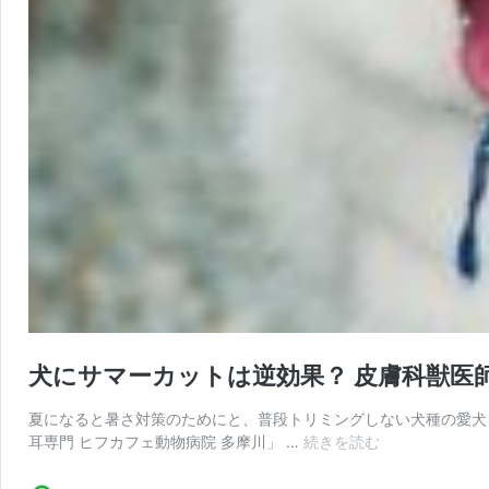
犬にサマーカットは逆効果？ 皮膚科獣医
夏になると暑さ対策のためにと、普段トリミングしない犬種の愛犬
犬
耳専門 ヒフカフェ動物病院 多摩川」 …
続きを読む
に
サ