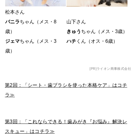
松本さん
バニラ
ちゃん（メス・8
山下さん
歳）
きゅう
ちゃん（メス・3歳）
ジェマ
ちゃん（メス・3
ハチ
くん（オス・6歳）
歳）
[PR]ライオン商事株式会社
第2回：「シート・歯ブラシを使った本格ケア」はコチ
ラ≫
第3回：「これならできる！歯みがき『お悩み』解決レ
スキュー」はコチラ≫