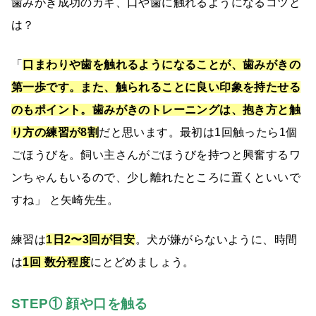
歯みがき成功のカギ、口や歯に触れるようになるコツと
は？
「
口まわりや歯を触れるようになることが、歯みがきの
第一歩です。また、触られることに良い印象を持たせる
のもポイント。歯みがきのトレーニングは、抱き方と触
り方の練習が8割
だと思います。最初は1回触ったら1個
ごほうびを。飼い主さんがごほうびを持つと興奮するワ
ンちゃんもいるので、少し離れたところに置くといいで
すね」 と矢崎先生。
練習は
1日2〜3回が目安
。犬が嫌がらないように、時間
は
1回 数分程度
にとどめましょう。
STEP① 顔や口を触る