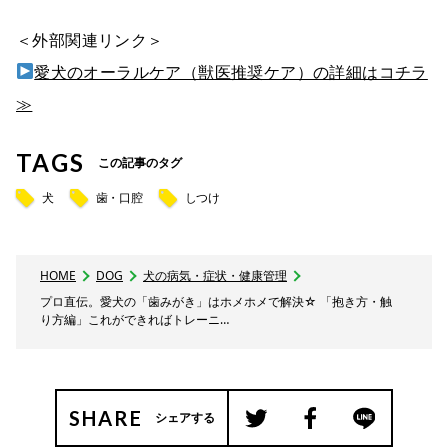
＜外部関連リンク＞
愛犬のオーラルケア（獣医推奨ケア）の詳細はコチラ
≫
TAGS
この記事のタグ
犬
歯・口腔
しつけ
HOME
DOG
犬の病気・症状・健康管理
プロ直伝。愛犬の「歯みがき」はホメホメで解決☆ 「抱き方・触
り方編」これができればトレーニ…
SHARE
シェアする