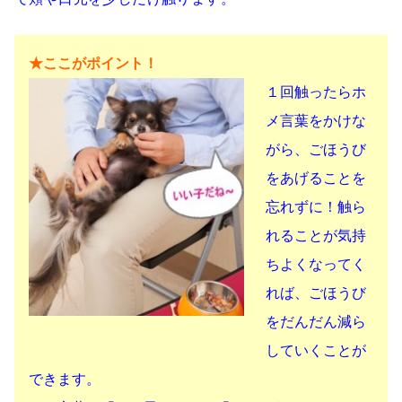
★ここがポイント！
１回触ったらホ
メ言葉をかけな
がら、ごほうび
をあげることを
忘れずに！触ら
れることが気持
ちよくなってく
れば、ごほうび
をだんだん減ら
していくことが
できます。