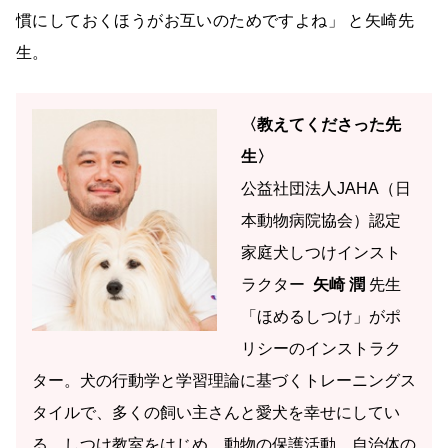
慣にしておくほうがお互いのためですよね」 と矢崎先
生。
〈教えてくださった先
生〉
公益社団法人JAHA（日
本動物病院協会）認定
家庭犬しつけインスト
ラクター
矢崎 潤
先生
「ほめるしつけ」がポ
リシーのインストラク
ター。犬の行動学と学習理論に基づくトレーニングス
タイルで、多くの飼い主さんと愛犬を幸せにしてい
る。しつけ教室をはじめ、動物の保護活動、自治体の