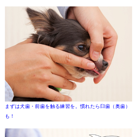
まずは犬歯・前歯を触る練習を。慣れたら臼歯（奥歯）
も！