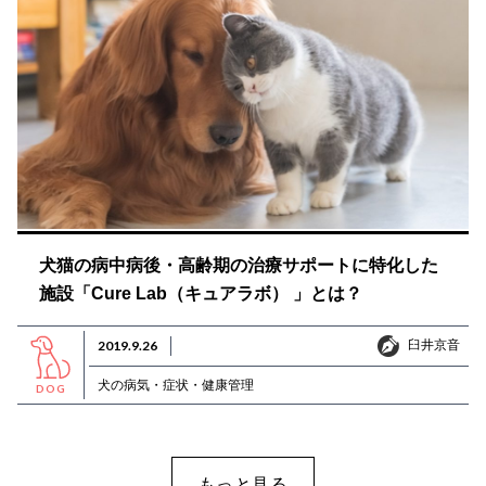
犬猫の病中病後・高齢期の治療サポートに特化した
施設「Cure Lab（キュアラボ） 」とは？
臼井京音
2019.9.26
臼井京音
犬の病気・症状・健康管理
DOG
もっと見る