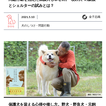
とシェルターの試みとは？
金子志織
2021.5.10
金子志織
犬のしつけ・問題行動
DOG
保護犬を迎える心得や接し方。野犬・野良犬・元飼