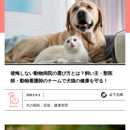
後悔しない動物病院の選び方とは？飼い主・獣医
師・動物看護師のチームで犬猫の健康を守る！
金子志織
2021.9.1
金子志織
犬の病気・症状・健康管理
DOG