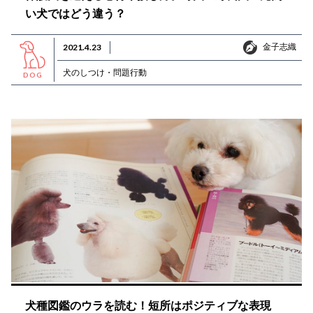
い犬ではどう違う？
金子志織
2021.4.23
金子志織
犬のしつけ・問題行動
DOG
犬種図鑑のウラを読む！短所はポジティブな表現