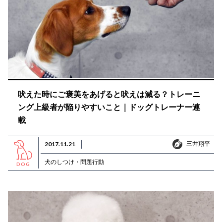
吠えた時にご褒美をあげると吠えは減る？トレーニ
ング上級者が陥りやすいこと｜ドッグトレーナー連
載
三井翔平
2017.11.21
三井翔平
犬のしつけ・問題行動
DOG