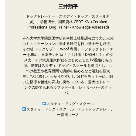
三井翔平
ドッグトレーナー（スタディ・ドッグ・スクール所
属）、学術博士、国際資格 CPDT-KA（Certified
Professional Dog Trainer - Knowledge Assessed)
麻布大学大学院獣医学研究科博士後期課程にて犬と人の
コミュニケーションに関する研究を行い博士号を取得。
その後
ドッグリゾートWoof
専属チーフドッグトレーナ
ーを務め、日本テレビ系「ザ！鉄腕！DASH！！」のダ
メ犬・デブ犬克服大作戦をはじめとしたTV番組にも出
演。現在はスタディ･ドッグ・スクールを拠点とし、し
つけ教室や教育機関で講師を務めるなど活動を拡大
中。“犬に優しくわかりやすいしつけ”をモットーに、飼
い主指導や後進の育成に携わっている。愛犬はトレーニ
ングの師でもあるラブラドール・レトリーバーのクッ
パ。
スタディ・ドッグ・スクール
スタディ・ドッグ・スクール ペットドッグトレーナ
ー育成コース