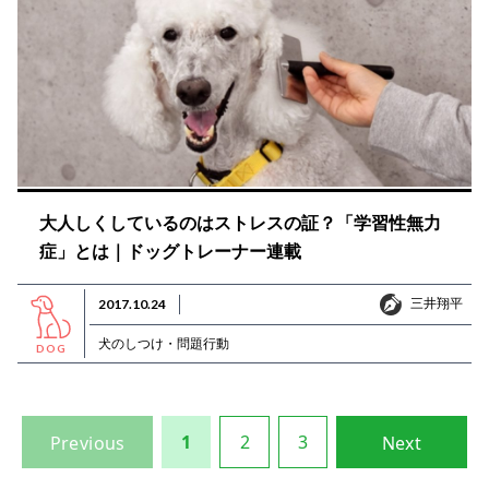
大人しくしているのはストレスの証？「学習性無力
症」とは｜ドッグトレーナー連載
三井翔平
2017.10.24
三井翔平
犬のしつけ・問題行動
DOG
1
2
3
Previous
Next