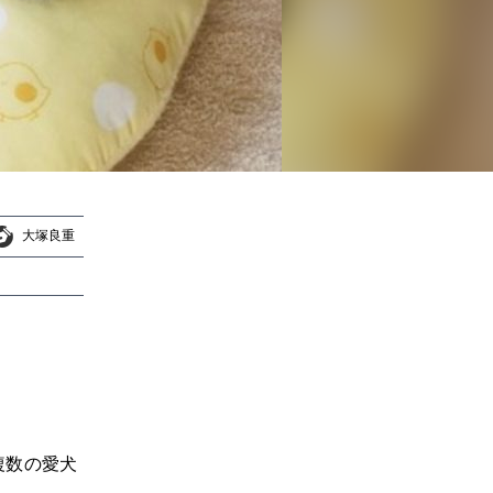
大塚良重
大塚良重
複数の愛犬