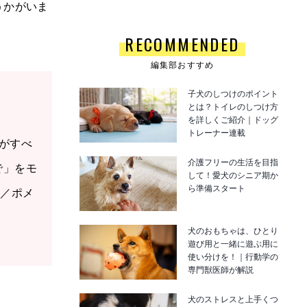
うかがいま
RECOMMENDED
編集部おすすめ
子犬のしつけのポイント
とは？トイレのしつけ方
を詳しくご紹介｜ドッグ
トレーナー連載
アがすべ
介護フリーの生活を目指
で」をモ
して！愛犬のシニア期か
ら準備スタート
さ／ポメ
犬のおもちゃは、ひとり
遊び用と一緒に遊ぶ用に
使い分けを！｜行動学の
専門獣医師が解説
犬のストレスと上手くつ