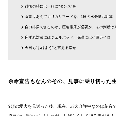
徘徊の時には一緒に“ダンス”を
食事はあえてカリカリフードを。1日の水分量も計算
自力排尿できるのか、圧迫排尿が必要か、その判断は
床ずれ対策にはジェルパッド、保温には小豆カイロ
今日も“おはよう”と言える幸せ
余命宣告もなんのその、見事に乗り切った
9頭の愛犬を見送った後、現在、老犬介護中なのは花音
必要な生活となりましたが、しばらくして後ろ脚がうま