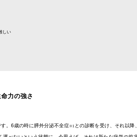
難しい
生命力の強さ
です。6歳の時に膵外分泌不全症
との診断を受け、それ以降
※1
く運べないという状態に。今思えば、それは新たな病気の前