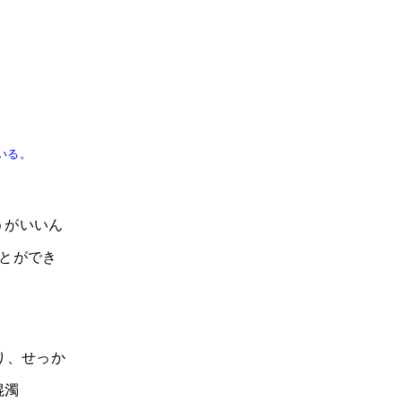
いる。
うがいいん
とができ
り、せっか
混濁