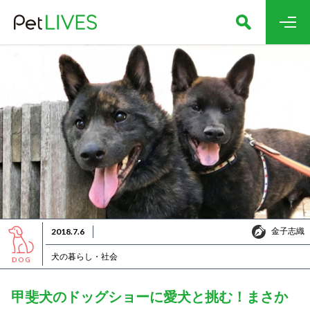
金子志織
2018.7.6
金子志織
犬の暮らし・社会
DOG
甲斐犬のドッグショーに愛犬と挑む！まさか