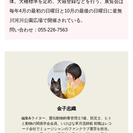
体。犬種標準を定め、犬籍登録などを行う。展覧会は
毎年4月の最初の日曜日と10月の最後の日曜日に釜無
川河川公園広場で開催されている。
問い合わせ：055-226-7563
金子志織
編集&ライター、愛玩動物飼養管理士1級、防災士、ヒト
と動物の関係学会会員、いけばな草月流師範 前職はレコ
ード会社でミュージシャンのファンクラブ運営を担当。