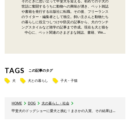
そのときに思い立って甲斐犬を迎える。初めての子犬の
世話に奮闘するうちに動物への興味が湧き、ペット雑誌
や書籍を発行する出版社に転職。その後、フリーランス
のライター・編集者として独立。飼い主さんと動物たち
の暮らしに役立つしつけや防災の記事から、犬のウンチ
ングスタイルなど雑学の記事まで作成。現在も犬と猫を
中心に、ペット関連のさまざまな雑誌、書籍、We…
TAGS
この記事のタグ
犬
犬との暮らし
子犬・子猫
HOME
DOG
犬の暮らし・社会
甲斐犬のドッグショーに愛犬と挑む！まさかの入賞、その結果は…