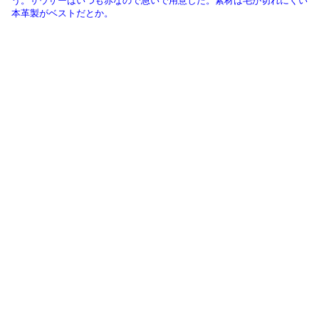
う。サウザーはいつも赤なので急いで用意した。素材は毛が切れにくい
本革製がベストだとか。