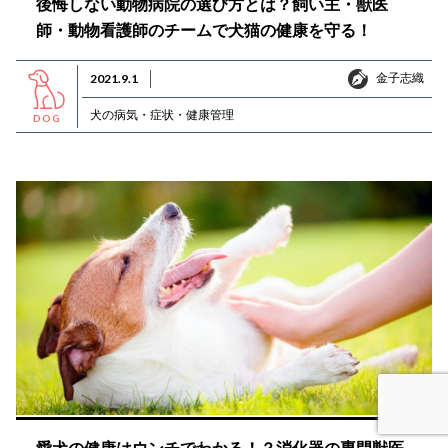
後悔しない動物病院の選び方とは？飼い主・獣医
師・動物看護師のチームで犬猫の健康を守る！
金子志織
2021.9.1
金子志織
犬の病気・症状・健康管理
DOG