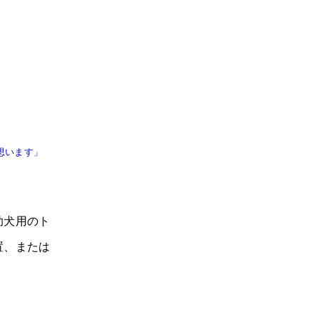
思います」
助犬用のト
置、または