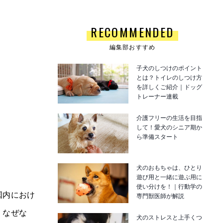
RECOMMENDED
編集部おすすめ
子犬のしつけのポイント
とは？トイレのしつけ方
を詳しくご紹介｜ドッグ
トレーナー連載
介護フリーの生活を目指
して！愛犬のシニア期か
ら準備スタート
犬のおもちゃは、ひとり
遊び用と一緒に遊ぶ用に
使い分けを！｜行動学の
国内におけ
専門獣医師が解説
。なぜな
犬のストレスと上手くつ