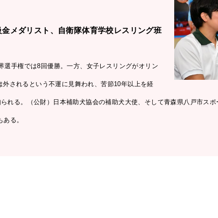
g級金メダリスト、自衛隊体育学校レスリング班
界選手権では8回優勝。一方、女子レスリングがオリン
級は外されるという不運に見舞われ、苦節10年以上を経
知られる。（公財）日本補助犬協会の補助犬大使、そして青森県八戸市スポ
もある。