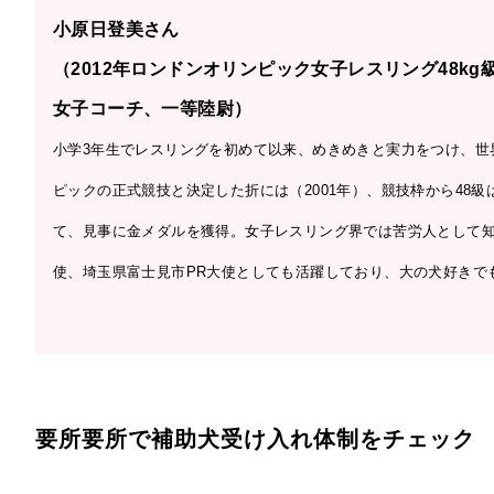
小原日登美さん
（2012年ロンドンオリンピック女子レスリング48k
女子コーチ、一等陸尉）
小学3年生でレスリングを初めて以来、めきめきと実力をつけ、世
ピックの正式競技と決定した折には（2001年）、競技枠から48
て、見事に金メダルを獲得。女子レスリング界では苦労人として
使、埼玉県富士見市PR大使としても活躍しており、大の犬好きで
要所要所で補助犬受け入れ体制をチェック