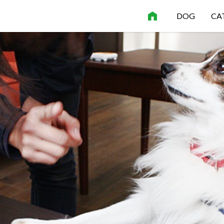
DOG
CA