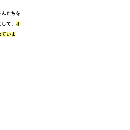
さんたちを
として、
オ
めていま