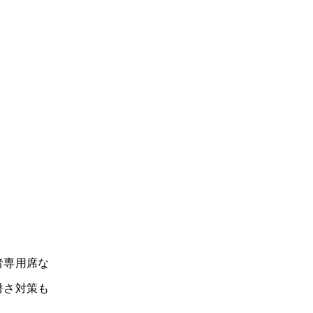
者専用席な
暑さ対策も