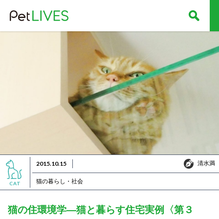
清水満
2015.10.15
清水満
猫の暮らし・社会
CAT
猫の住環境学―猫と暮らす住宅実例〈第３