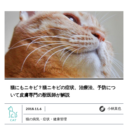
猫にもニキビ？猫ニキビの症状、治療法、予防につ
いて皮膚専門の獣医師が解説
小林真也
2018.11.6
小林真也
猫の病気・症状・健康管理
CAT