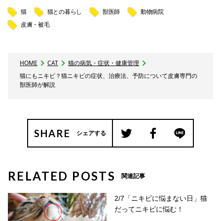
猫
猫との暮らし
獣医師
動物病院
皮膚・被毛
HOME
CAT
猫の病気・症状・健康管理
猫にもニキビ？猫ニキビの症状、治療法、予防について皮膚専門の
獣医師が解説
SHARE
シェアする
RELATED POSTS
関連記事
2/7「ニキビに悩まない日」猫
だってニキビに悩む！