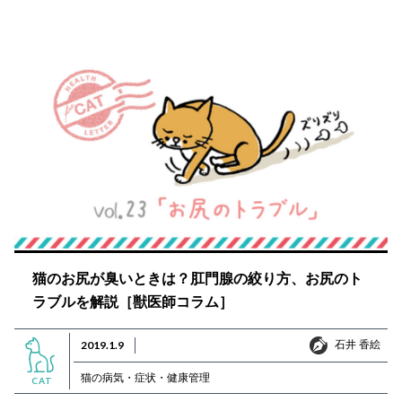
猫のお尻が臭いときは？肛門腺の絞り方、お尻のト
ラブルを解説［獣医師コラム］
石井 香絵
2019.1.9
石井 香絵
猫の病気・症状・健康管理
CAT