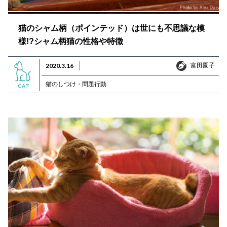
猫のシャム柄（ポインテッド）は世にも不思議な模
様!?シャム柄猫の性格や特徴
富田園子
2020.3.16
富田園子
猫のしつけ・問題行動
CAT