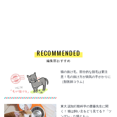
RECOMMENDED
編集部おすすめ
猫の抜け毛。部分的な脱毛は要注
意！毛の抜け方が病気の手がかりに
［獣医師コラム］
東大 認知行動科学の齋藤先生に聞
く！ 猫は飼い主をどう見てる？「ツ
ンデレ」な猫ともっ…