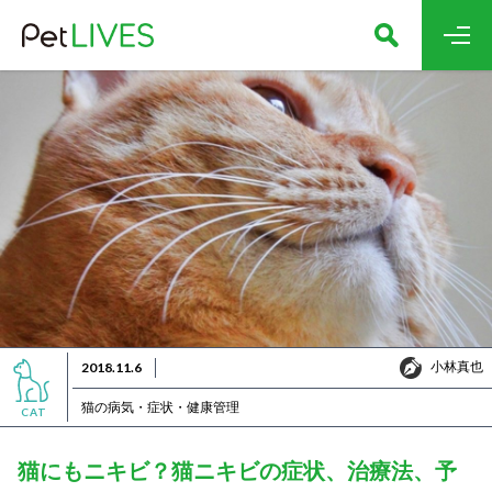
小林真也
2018.11.6
小林真也
猫の病気・症状・健康管理
CAT
猫にもニキビ？猫ニキビの症状、治療法、予