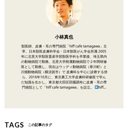
小林真也
獣医師、皮膚・耳の専門病院「hiff cafe tamagawa」主
宰、日本獣医皮膚科学会・日本獣医がん学会所属 2005
年に北里大学獣医畜産学部獣医学科を卒業後、埼玉県内
の動物病院で勤務。北里大学附属動物病院で２年間研修
医として勤務し、現在はウッディ動物病院（寒川町）と
川畑動物病院（横須賀市）で 皮膚科を中心に診療する傍
ら、2016年10月に、東京農工大学皮膚科研修医で学ん
だ知識を生かし、東京都大田区田園調布に皮膚・耳の専
門病院として「hiff cafe tamagawa」を設立。
hiff…
TAGS
この記事のタグ