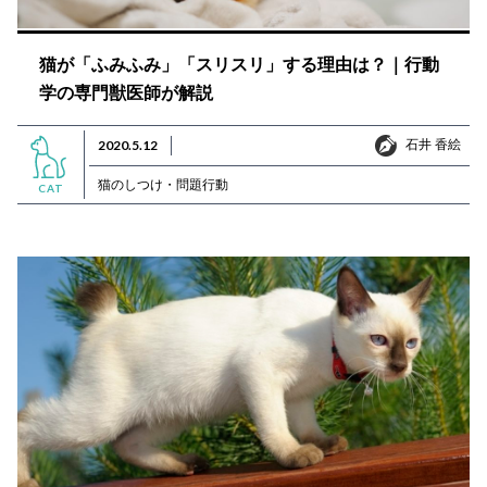
猫が「ふみふみ」「スリスリ」する理由は？｜行動
学の専門獣医師が解説
石井 香絵
2020.5.12
石井 香絵
猫のしつけ・問題行動
CAT