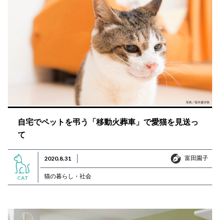
自宅でペットを弔う「移動火葬車」で愛猫を見送っ
て
富田園子
2020.8.31
富田園子
猫の暮らし・社会
CAT