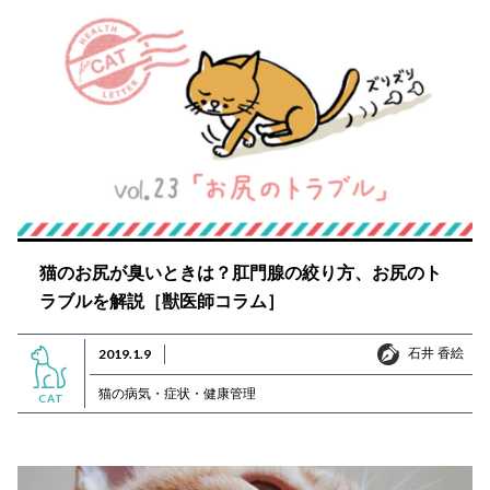
猫のお尻が臭いときは？肛門腺の絞り方、お尻のト
ラブルを解説［獣医師コラム］
石井 香絵
2019.1.9
石井 香絵
猫の病気・症状・健康管理
CAT