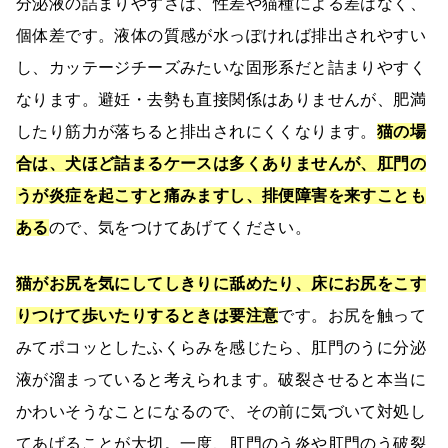
分泌液の詰まりやすさは、性差や猫種による差はなく、
個体差です。液体の質感が水っぽければ排出されやすい
し、カッテージチーズみたいな固形系だと詰まりやすく
なります。避妊・去勢も直接関係はありませんが、肥満
したり筋力が落ちると排出されにくくなります。
猫の場
合は、犬ほど詰まるケースは多くありませんが、肛門の
うが炎症を起こすと痛みますし、排便障害を来すことも
ある
ので、気をつけてあげてください。
猫がお尻を気にしてしきりに舐めたり、床にお尻をこす
りつけて歩いたりするときは要注意
です。お尻を触って
みてポコッとしたふくらみを感じたら、肛門のうに分泌
液が溜まっていると考えられます。破裂させると本当に
かわいそうなことになるので、その前に気づいて対処し
てあげることが大切。一度、肛門のう炎や肛門のう破裂