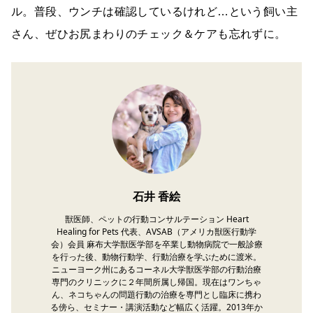
ル。普段、ウンチは確認しているけれど…という飼い主
さん、ぜひお尻まわりのチェック＆ケアも忘れずに。
石井 香絵
獣医師、ペットの行動コンサルテーション Heart
Healing for Pets 代表、AVSAB（アメリカ獣医行動学
会）会員 麻布大学獣医学部を卒業し動物病院で一般診療
を行った後、動物行動学、行動治療を学ぶために渡米。
ニューヨーク州にあるコーネル大学獣医学部の行動治療
専門のクリニックに２年間所属し帰国。現在はワンちゃ
ん、ネコちゃんの問題行動の治療を専門とし臨床に携わ
る傍ら、セミナー・講演活動など幅広く活躍。2013年か