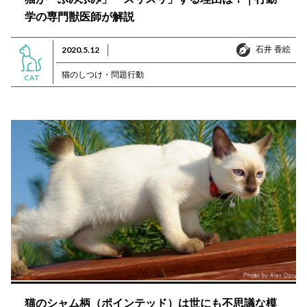
学の専門獣医師が解説
石井 香絵
2020.5.12
石井 香絵
猫のしつけ・問題行動
CAT
猫のシャム柄（ポインテッド）は世にも不思議な模