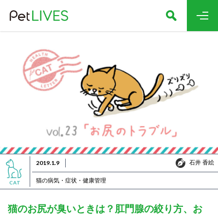
石井 香絵
2019.1.9
石井 香絵
猫の病気・症状・健康管理
CAT
猫のお尻が臭いときは？肛門腺の絞り方、お