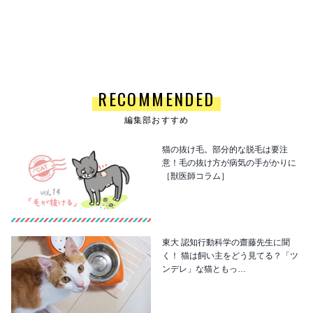
RECOMMENDED
編集部おすすめ
猫の抜け毛。部分的な脱毛は要注
意！毛の抜け方が病気の手がかりに
［獣医師コラム］
東大 認知行動科学の齋藤先生に聞
く！ 猫は飼い主をどう見てる？「ツ
ンデレ」な猫ともっ…