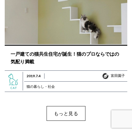
一戸建ての猫共生住宅が誕生！猫のプロならではの
気配り満載
富田園子
2019.7.4
富田園子
猫の暮らし・社会
CAT
もっと見る