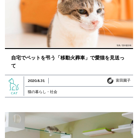
自宅でペットを弔う「移動火葬車」で愛猫を見送っ
て
富田園子
2020.8.31
富田園子
猫の暮らし・社会
CAT