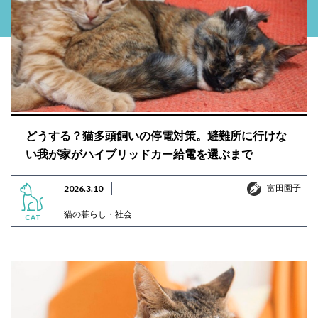
どうする？猫多頭飼いの停電対策。避難所に行けな
い我が家がハイブリッドカー給電を選ぶまで
富田園子
2026.3.10
富田園子
猫の暮らし・社会
CAT