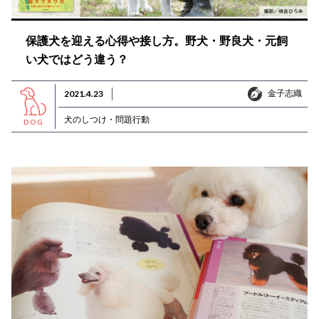
保護犬を迎える心得や接し方。野犬・野良犬・元飼
い犬ではどう違う？
金子志織
2021.4.23
金子志織
犬のしつけ・問題行動
DOG