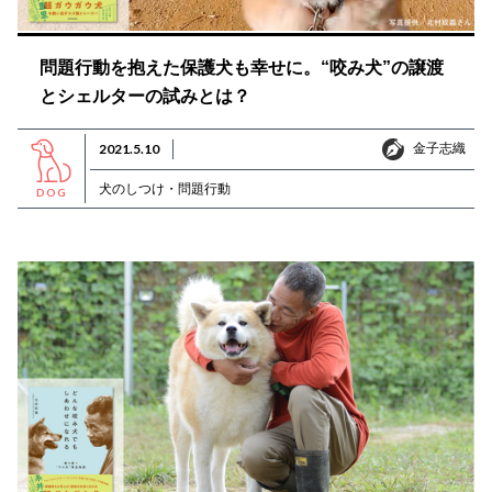
問題行動を抱えた保護犬も幸せに。“咬み犬”の譲渡
とシェルターの試みとは？
金子志織
2021.5.10
金子志織
犬のしつけ・問題行動
DOG