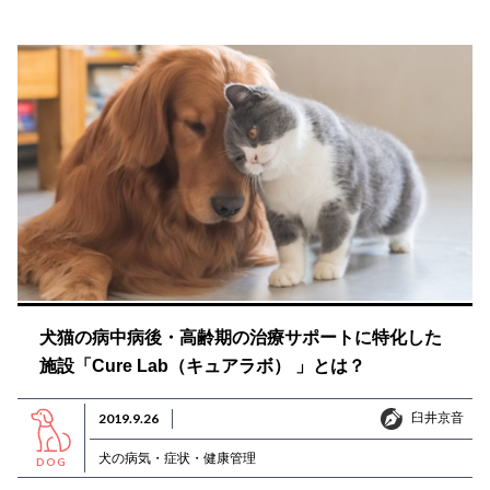
犬猫の病中病後・高齢期の治療サポートに特化した
施設「Cure Lab（キュアラボ） 」とは？
臼井京音
2019.9.26
臼井京音
犬の病気・症状・健康管理
DOG