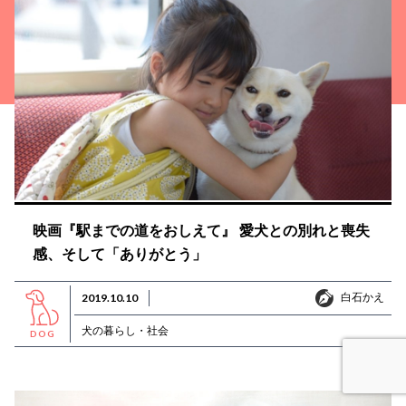
映画『駅までの道をおしえて』 愛犬との別れと喪失
感、そして「ありがとう」
白石かえ
2019.10.10
白石かえ
犬の暮らし・社会
DOG