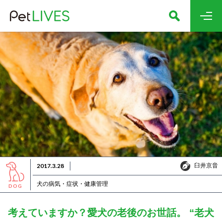
臼井京音
2017.3.28
臼井京音
犬の病気・症状・健康管理
DOG
考えていますか？愛犬の老後のお世話。 “老犬