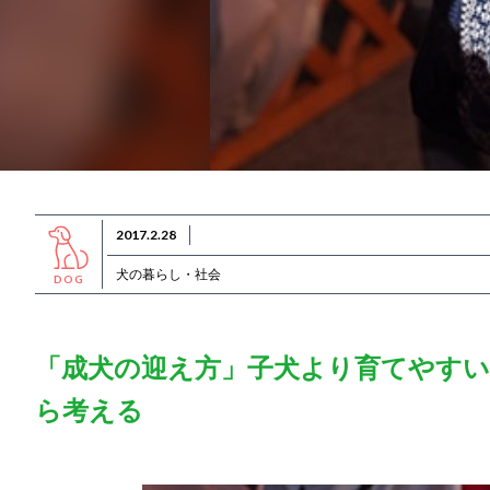
2017.2.28
犬の暮らし・社会
DOG
「成犬の迎え方」子犬より育てやすい
ら考える