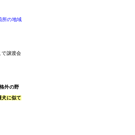
箇所の地域
こで譲渡会
規格外の野
護犬に似て