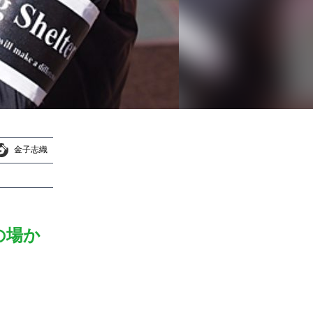
金子志織
金子志織
の場か