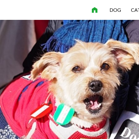
DOG
CA