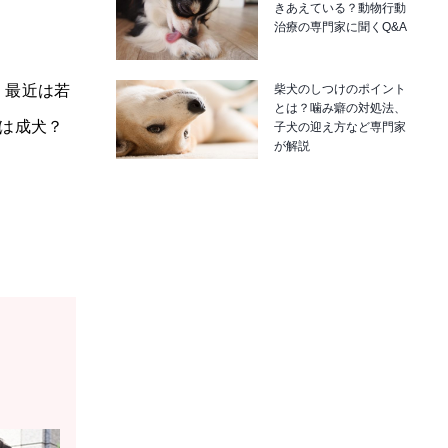
きあえている？動物行動
治療の専門家に聞くQ&A
柴犬のしつけのポイント
。最近は若
とは？噛み癖の対処法、
は成犬？
子犬の迎え方など専門家
が解説