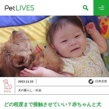
臼井京音
2015.11.10
臼井京音
犬の暮らし・社会
DOG
どの程度まで接触させていい？赤ちゃんと犬