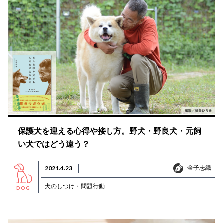
保護犬を迎える心得や接し方。野犬・野良犬・元飼
い犬ではどう違う？
金子志織
2021.4.23
金子志織
犬のしつけ・問題行動
DOG