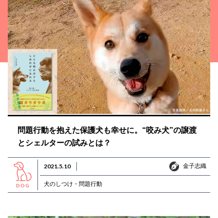
問題行動を抱えた保護犬も幸せに。“咬み犬”の譲渡
とシェルターの試みとは？
金子志織
2021.5.10
金子志織
犬のしつけ・問題行動
DOG