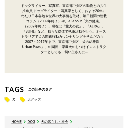
ドッグライター、写真家、東京都中央区の動物との共生
推進員 ドッグライター・写真家として、およそ20年に
わたり日本各地や世界の犬事情を取材。毎日新聞の連載
コラム（2009年終了）や、AllAbout「犬の健康」
（2009年終了）、現在は『愛犬の友』、『AERA』、
『BUHI』など、様々な媒体で執筆活動を行う。オース
トラリアで犬の問題行動カウンセリングを学んだのち、
2007～2017年まで、東京都中央区「犬の幼稚園
Urban Paws」」の園長・家庭犬のしつけインストラク
ターとしても、飼い主さんに…
TAGS
この記事のタグ
犬
犬グッズ
HOME
DOG
犬の暮らし・社会