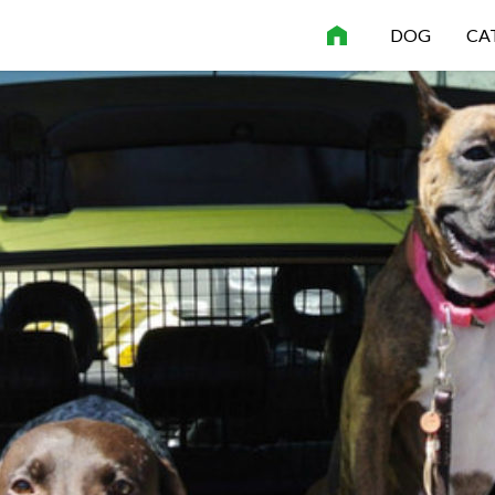
DOG
CA