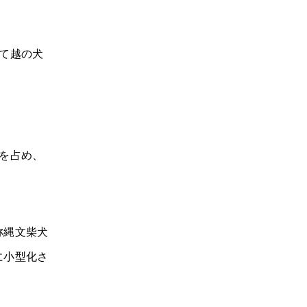
て越の犬
を占め、
称縄文柴犬
に小型化さ