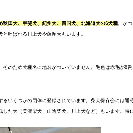
め秋田犬、甲斐犬、紀州犬、四国犬、北海道犬の6犬種
。かつ
犬と呼ばれる川上犬や薩摩犬もいます。
。そのため犬種名に地名がついていません。毛色は赤毛が8割
するいくつかの団体に登録されています。柴犬保存会には通
残した犬（美濃柴犬、山陰柴犬、川上犬など）もいます。特