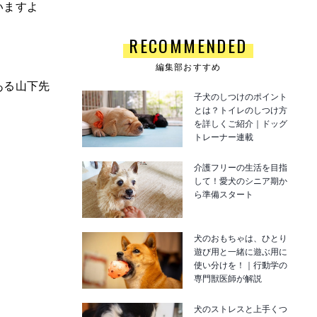
いますよ
RECOMMENDED
編集部おすすめ
ある山下先
子犬のしつけのポイント
とは？トイレのしつけ方
を詳しくご紹介｜ドッグ
トレーナー連載
介護フリーの生活を目指
して！愛犬のシニア期か
ら準備スタート
犬のおもちゃは、ひとり
遊び用と一緒に遊ぶ用に
使い分けを！｜行動学の
専門獣医師が解説
犬のストレスと上手くつ