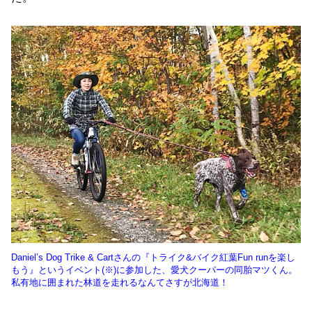
Daniel’s Dog Trike & Cartさんの『トライク&バイク紅葉Fun runを楽し
もう』というイベント(※)に参加した、愛犬クーパーの同胎マツくん。
私有地に囲まれた林道を走れるなんてさすが北海道！