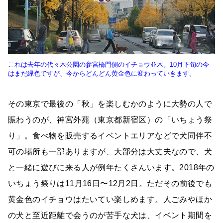
これは去年の代々木公園の参宮橋門側のイチョウ並木。10月下旬の今
はまだ緑色ですが、今からどんどん黄金色に変わっていきます。
その東京で最後の「秋」を楽しむかのように大勢の人で
賑わうのが、神宮外苑（東京都新宿区）の「いちょう祭
り」。食べ物を販売するイベントエリアなどで犬同伴不
可の場所も一部ありますが、大部分は大丈夫なので、犬
と一緒に遊びに来る人が例年たくさんいます。2018年の
いちょう祭りは11月16日〜12月2日。ただその前後でも
黄金色のイチョウはたいてい楽しめます。人ごみやほか
の犬と至近距離で会うのが苦手な犬は、イベント期間を