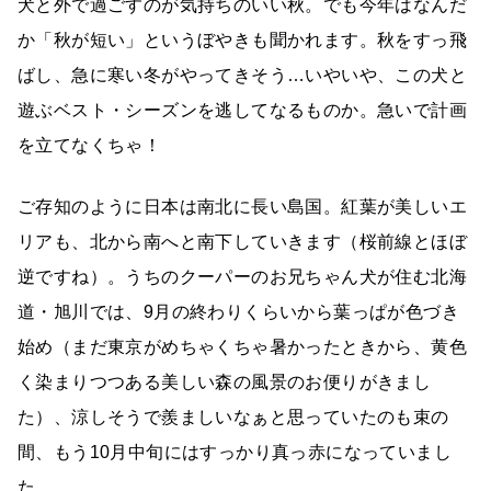
犬と外で過ごすのが気持ちのいい秋。でも今年はなんだ
か「秋が短い」というぼやきも聞かれます。秋をすっ飛
ばし、急に寒い冬がやってきそう…いやいや、この犬と
遊ぶベスト・シーズンを逃してなるものか。急いで計画
を立てなくちゃ！
ご存知のように日本は南北に長い島国。紅葉が美しいエ
リアも、北から南へと南下していきます（桜前線とほぼ
逆ですね）。うちのクーパーのお兄ちゃん犬が住む北海
道・旭川では、9月の終わりくらいから葉っぱが色づき
始め（まだ東京がめちゃくちゃ暑かったときから、黄色
く染まりつつある美しい森の風景のお便りがきまし
た）、涼しそうで羨ましいなぁと思っていたのも束の
間、もう10月中旬にはすっかり真っ赤になっていまし
た。