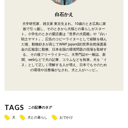
白石かえ
犬学研究家、雑文家 東京生まれ。10歳のとき広島に家
族で引っ越し、そのときから犬猫との暮らしがスター
ト。小学生のときの愛読書は『世界の犬図鑑』や『白い
戦士ヤマト』。広告のコピーライターとして経験を積ん
だ後、動物好きが高じてWWF Japan(財)世界自然保護基
金の広報室に勤務、日本全国の環境問題の現場を取材す
る。 その後フリーライターに。犬専門誌や一般誌、新
聞、webなどで犬の記事、コラムなどを執筆。犬を「イ
ヌ」として正しく理解する人が増え、日本でもそのため
の環境や法整備がなされ、犬と人がハッピ…
TAGS
この記事のタグ
犬
犬との暮らし
おでかけ