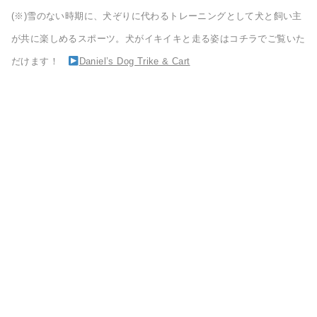
(※)雪のない時期に、犬ぞりに代わるトレーニングとして犬と飼い主
が共に楽しめるスポーツ。犬がイキイキと走る姿はコチラでご覧いた
だけます！
Daniel’s Dog Trike & Cart