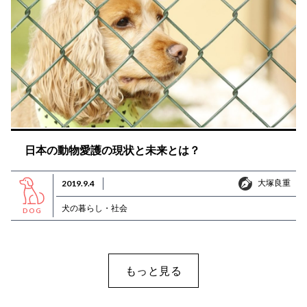
日本の動物愛護の現状と未来とは？
大塚良重
2019.9.4
大塚良重
犬の暮らし・社会
DOG
もっと見る