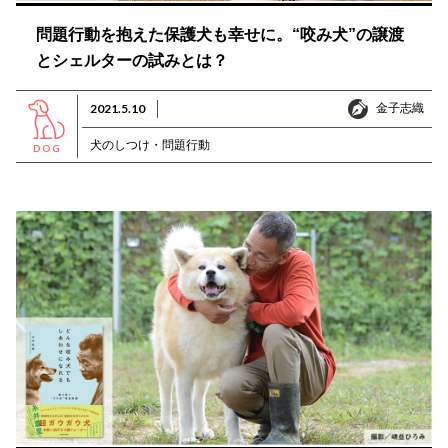
問題行動を抱えた保護犬も幸せに。“咬み犬”の譲渡
とシェルターの試みとは？
金子志織
2021.5.10
金子志織
犬のしつけ・問題行動
DOG