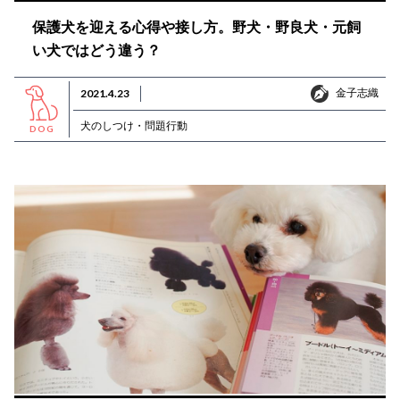
保護犬を迎える心得や接し方。野犬・野良犬・元飼
い犬ではどう違う？
金子志織
2021.4.23
金子志織
犬のしつけ・問題行動
DOG