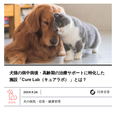
犬猫の病中病後・高齢期の治療サポートに特化した
施設「Cure Lab（キュアラボ） 」とは？
臼井京音
2019.9.26
臼井京音
犬の病気・症状・健康管理
DOG