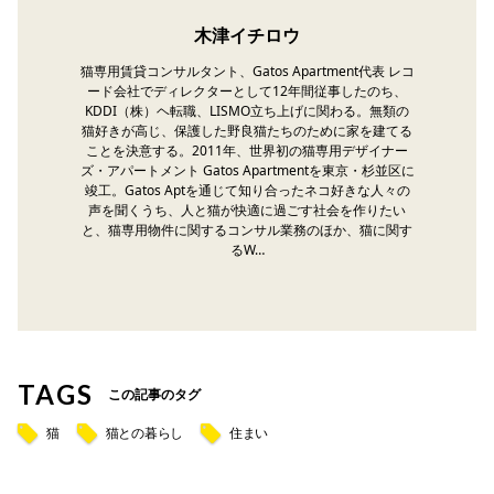
木津イチロウ
猫専用賃貸コンサルタント、Gatos Apartment代表 レコ
ード会社でディレクターとして12年間従事したのち、
KDDI（株）ヘ転職、LISMO立ち上げに関わる。無類の
猫好きが高じ、保護した野良猫たちのために家を建てる
ことを決意する。2011年、世界初の猫専用デザイナー
ズ・アパートメント Gatos Apartmentを東京・杉並区に
竣工。Gatos Aptを通じて知り合ったネコ好きな人々の
声を聞くうち、人と猫が快適に過ごす社会を作りたい
と、猫専用物件に関するコンサル業務のほか、猫に関す
るW…
TAGS
この記事のタグ
猫
猫との暮らし
住まい