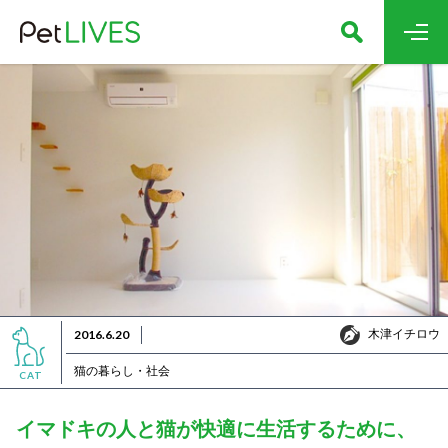
木津イチロウ
2016.6.20
木津イチロウ
猫の暮らし・社会
CAT
イマドキの人と猫が快適に生活するために、