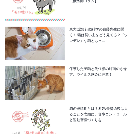
［獣医師コラム］
東大 認知行動科学の齋藤先生に聞
く！ 猫は飼い主をどう見てる？「ツ
ンデレ」な猫ともっ…
保護した子猫と先住猫の対面のさせ
方。ウイルス感染に注意！
猫の発情期とは？避妊/去勢術後は太
ることを念頭に、食事コントロール
と運動習慣づくりを…