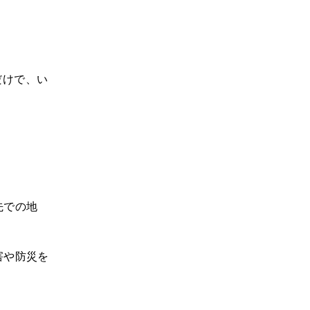
だけで、い
先での地
害や防災を