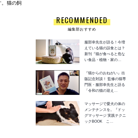
す。猫の飼
RECOMMENDED
編集部おすすめ
服部幸先生が語る！今増
えている猫の誤食とは？
新刊『猫が食べると危な
い食品・植物・家の…
『猫からのおねがい』出
版記念対談！ 監修の猫専
門医・服部幸先生と語る
「令和の猫の迎え…
マッサージで愛犬の体の
メンテナンスを。『ドッ
グマッサージ 実践テクニ
ックBOOK こ…