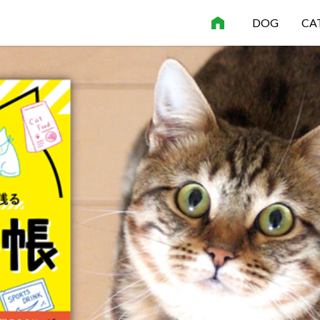
DOG
CA