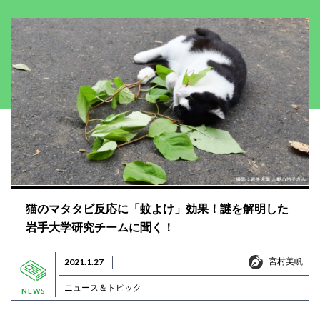
猫のマタタビ反応に「蚊よけ」効果！謎を解明した
岩手大学研究チームに聞く！
宮村美帆
2021.1.27
宮村美帆
ニュース＆トピック
NEWS