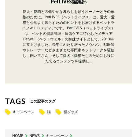
PetLIVES編集部
愛犬・愛猫との健やかな暮らしを願うオーナーとその家
族のために。PetLIVES（ペットライブス）は、愛犬・愛
猫と心地よく暮らすためのヒントをお届けするペットラ
イフＷＥＢメディアです。 PetLIVES（ペットライブス）
は、ペットの健康管理・病気ケアに特化したメディア
Petwell（ペットウェル）の姉妹サイトとして、2013年
に立上げました。長年にわたり培ったノウハウ、獣医師
やトレーナーなどさまざまな専門家ネットワークを駆使
し、飼い主さん、そして愛犬・愛猫たちのためにお役に
たてるコンテンツを提供し…
TAGS
この記事のタグ
キャンペーン
猫
猫グッズ
HOME
NEWS
キャンペーン