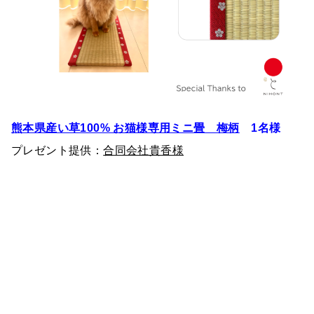
熊本県産い草100% お猫様専用ミニ畳 梅柄
1名様
プレゼント提供：
合同会社貴香様