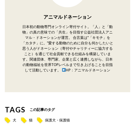
アニマルドネーション
日本初の動物専門オンライン寄付サイト。「人」と「動
物」の真の意味での「共生」を目指す公益社団法人アニ
マル・ドネーションが運営。 合言葉は“「キモチ」を
「カタチ」に。”愛する動物のために自分も何かしたいと
思う人がドネーション（寄付やチャリティーに協力する
こと）を通じて社会貢献できる仕組みを構築していま
す。関連団体、専門家、企業と広く連携しながら、日本
の動物福祉を世界TOPレベルまで引き上げることを目指
して活動しています。
HP：アニマルドネーション
TAGS
この記事のタグ
犬
猫
保護犬・保護猫