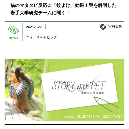
猫のマタタビ反応に「蚊よけ」効果！謎を解明した
岩手大学研究チームに聞く！
宮村美帆
2021.1.27
宮村美帆
ニュース＆トピック
NEWS