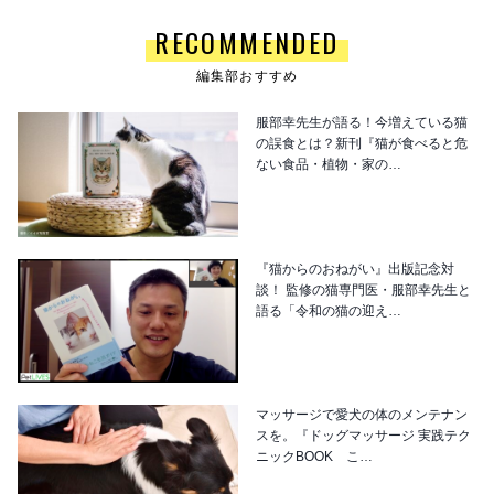
RECOMMENDED
編集部おすすめ
服部幸先生が語る！今増えている猫
の誤食とは？新刊『猫が食べると危
ない食品・植物・家の…
『猫からのおねがい』出版記念対
談！ 監修の猫専門医・服部幸先生と
語る「令和の猫の迎え…
マッサージで愛犬の体のメンテナン
スを。『ドッグマッサージ 実践テク
ニックBOOK こ…