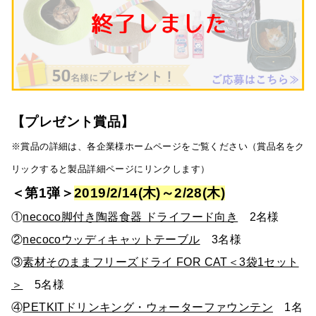
【プレゼント賞品】
※賞品の詳細は、各企業様ホームページをご覧ください（賞品名をク
リックすると製品詳細ページにリンクします）
＜第1弾＞
2019/2/14(木)～2/28(木)
①
necoco脚付き陶器食器 ドライフード向き
2名様
②
necocoウッディキャットテーブル
3名様
③
素材そのままフリーズドライ FOR CAT＜3袋1セット
＞
5名様
④
PETKITドリンキング・ウォーターファウンテン
1名