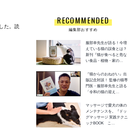
RECOMMENDED
ました。読
編集部おすすめ
服部幸先生が語る！今増
えている猫の誤食とは？
新刊『猫が食べると危な
い食品・植物・家の…
『猫からのおねがい』出
版記念対談！ 監修の猫専
門医・服部幸先生と語る
「令和の猫の迎え…
マッサージで愛犬の体の
メンテナンスを。『ドッ
グマッサージ 実践テクニ
ックBOOK こ…