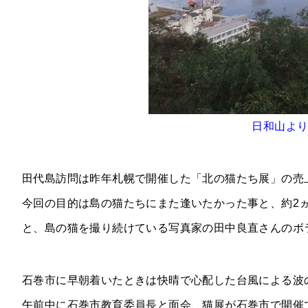
日和山より
田代島訪問は昨年札幌で開催した「北の猫たち展」の売
今回の目的は島の猫たちにまた逢いたかった事と、約2
と、島の猫を撮り続けている写真家の田中良直さんのボ
石巻市に早朝着いたときは快晴で心配した台風による波
午前中に石巻市教育委員長と面会、猫展が石巻市で開催