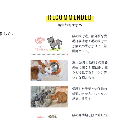
RECOMMENDED
編集部おすすめ
ました。
猫の抜け毛。部分的な脱
毛は要注意！毛の抜け方
が病気の手がかりに［獣
医師コラム］
東大 認知行動科学の齋藤
先生に聞く！ 猫は飼い主
をどう見てる？「ツンデ
レ」な猫ともっ…
保護した子猫と先住猫の
対面のさせ方。ウイルス
感染に注意！
猫の発情期とは？避妊/去