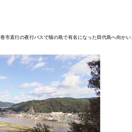
県石巻市直行の夜行バスで猫の島で有名になった田代島へ向かい