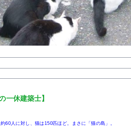
の一休建築士】
約60人に対し、猫は150匹ほど。まさに「猫の島」。