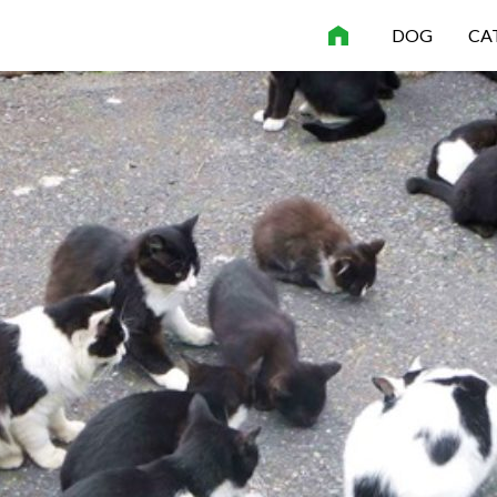
DOG
CA