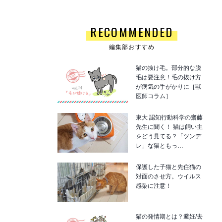
RECOMMENDED
編集部おすすめ
猫の抜け毛。部分的な脱
毛は要注意！毛の抜け方
が病気の手がかりに［獣
医師コラム］
東大 認知行動科学の齋藤
先生に聞く！ 猫は飼い主
をどう見てる？「ツンデ
レ」な猫ともっ…
保護した子猫と先住猫の
対面のさせ方。ウイルス
感染に注意！
猫の発情期とは？避妊/去