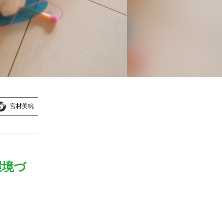
宮村美帆
宮村美帆
環境づ