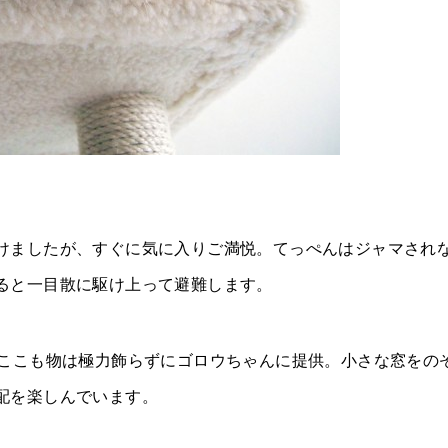
けましたが、すぐに気に入りご満悦。てっぺんはジャマされ
ると一目散に駆け上って避難します。
、ここも物は極力飾らずにゴロウちゃんに提供。小さな窓をの
配を楽しんでいます。