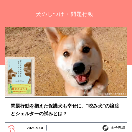
犬のしつけ・問題行動
問題行動を抱えた保護犬も幸せに。“咬み犬”の譲渡
とシェルターの試みとは？
金子志織
2021.5.10
金子志織