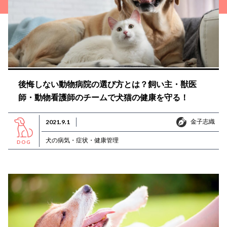
後悔しない動物病院の選び方とは？飼い主・獣医
師・動物看護師のチームで犬猫の健康を守る！
金子志織
2021.9.1
金子志織
犬の病気・症状・健康管理
DOG