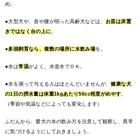
め。
●大型犬や、首や腰が弱った高齢犬などは、
お皿は床置
きではなく台の上に
。
●
多頭飼育なら、複数の場所に水飲み場
を。
●水は
常温
がよく、水道水でＯＫ。
●水を測って与える人はほとんどいませんが、
健康な犬
の1日の摂水量は体重1kgあたり50cc程度がめやす
。
（季節や気温などによっても変化します）
ふだんから、愛犬の水の飲み方を注意して観察し、異常
に気づけるようにしておきましょう。