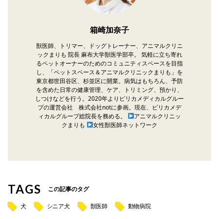
箱崎加奈子
獣医師、トリマー、ドッグトレーナー、アニマルクリニ
ックまりも 院長 麻布大学獣医学部卒。 気軽に立ち寄れ
るペットオーナーのためのコミュニティスペースを目指
し、「ペットスペース＆アニマルクリニックまりも」を
東京都世田谷区、杉並区に開業。病気はもちろん、予防
を含めた日常の健康管理、ケア、トリミング、預かり、
しつけなどを行う。2020年よりピリカメディカルグルー
プの運営会社 株式会社notに参画。現在、ピリカメデ
ィカルグループ総院長を務める。
アニマルクリニッ
クまりも
女性獣医師ネットワーク
TAGS
この記事のタグ
犬
シニア犬
獣医師
動物病院