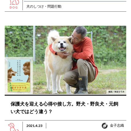
犬のしつけ・問題行動
DOG
保護犬を迎える心得や接し方。野犬・野良犬・元飼
い犬ではどう違う？
金子志織
2021.4.23
金子志織