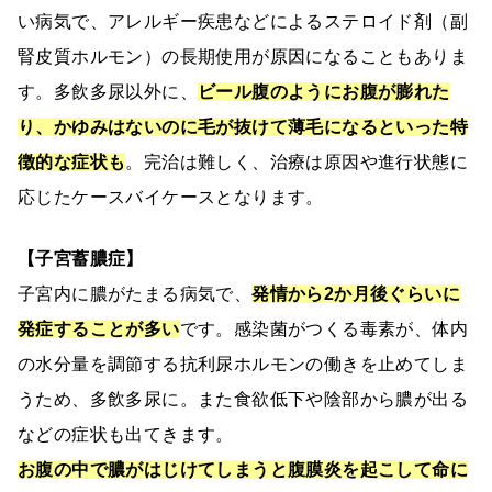
い病気で、アレルギー疾患などによるステロイド剤（副
腎皮質ホルモン）の長期使用が原因になることもありま
す。多飲多尿以外に、
ビール腹のようにお腹が膨れた
り、かゆみはないのに毛が抜けて薄毛になるといった特
徴的な症状も
。完治は難しく、治療は原因や進行状態に
応じたケースバイケースとなります。
【子宮蓄膿症】
子宮内に膿がたまる病気で、
発情から2か月後ぐらいに
発症することが多い
です。感染菌がつくる毒素が、体内
の水分量を調節する抗利尿ホルモンの働きを止めてしま
うため、多飲多尿に。また食欲低下や陰部から膿が出る
などの症状も出てきます。
お腹の中で膿がはじけてしまうと腹膜炎を起こして命に