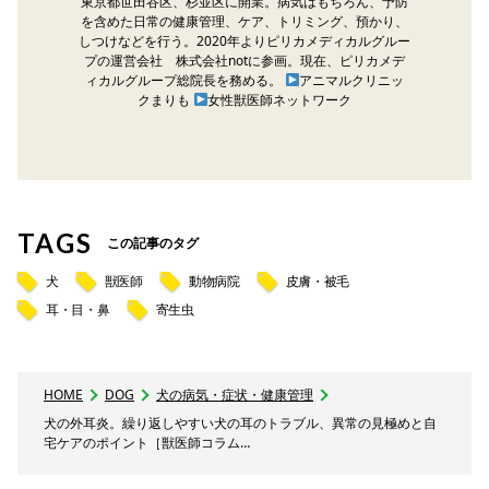
東京都世田谷区、杉並区に開業。病気はもちろん、予防
を含めた日常の健康管理、ケア、トリミング、預かり、
しつけなどを行う。2020年よりピリカメディカルグルー
プの運営会社 株式会社notに参画。現在、ピリカメデ
ィカルグループ総院長を務める。
アニマルクリニッ
クまりも
女性獣医師ネットワーク
TAGS
この記事のタグ
犬
獣医師
動物病院
皮膚・被毛
耳・目・鼻
寄生虫
HOME
DOG
犬の病気・症状・健康管理
犬の外耳炎。繰り返しやすい犬の耳のトラブル、異常の見極めと自
宅ケアのポイント［獣医師コラム…