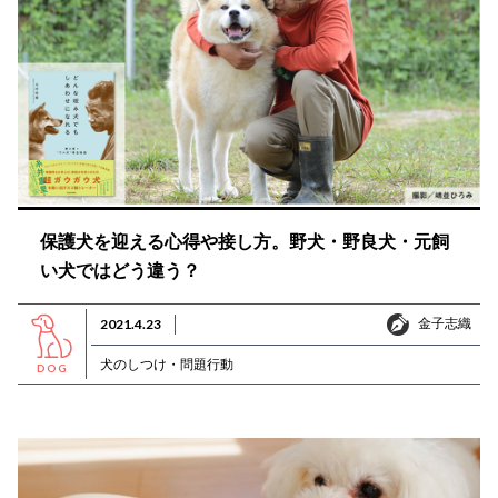
保護犬を迎える心得や接し方。野犬・野良犬・元飼
い犬ではどう違う？
金子志織
2021.4.23
金子志織
犬のしつけ・問題行動
DOG