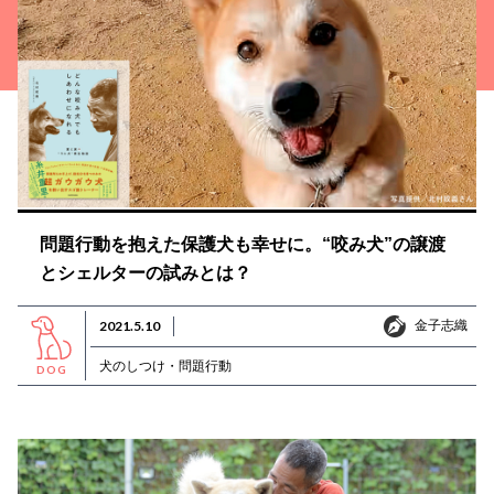
問題行動を抱えた保護犬も幸せに。“咬み犬”の譲渡
とシェルターの試みとは？
金子志織
2021.5.10
金子志織
犬のしつけ・問題行動
DOG