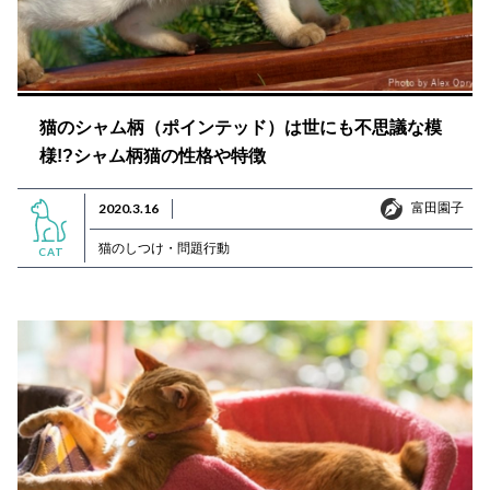
猫のシャム柄（ポインテッド）は世にも不思議な模
様!?シャム柄猫の性格や特徴
富田園子
2020.3.16
富田園子
猫のしつけ・問題行動
CAT