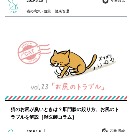
2019.5.10
小林真也
猫の病気・症状・健康管理
CAT
猫のお尻が臭いときは？肛門腺の絞り方、お尻のト
ラブルを解説［獣医師コラム］
石井 香絵
2019.1.9
石井 香絵