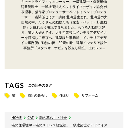
キャットライフ・キュレーター、一級建築士・愛玩動物
飼養管理士、一般社団法人ペットライフデザイン協会 代
表理事、猫作家プロデューサーペットイベントプロデュ
ーサー・猫関係セミナー講師 北海道生まれ。北海道の大
自然の中、たくさんの動物たち（家畜・ペット・野生動
物）と触れ合う環境で育ちました。もちろん動物大好
き、猫大大好きです。大学卒業後はインテリアデザイナ
ーを目指して東京へ。建築設計事務所、インテリアデザ
イン事務所に勤務の後、30歳の時、建築インテリア設計
事務所「スタジオ・ナビ」を設立し独立。主にレス…
TAGS
この記事のタグ
猫
猫との暮らし
住まい
リフォーム
HOME
CAT
猫の暮らし・社会
猫の住環境学－猫のストレス軽減法。一級建築士がアドバイス