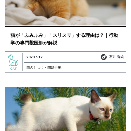
猫が「ふみふみ」「スリスリ」する理由は？｜行動
学の専門獣医師が解説
石井 香絵
2020.5.12
石井 香絵
猫のしつけ・問題行動
CAT