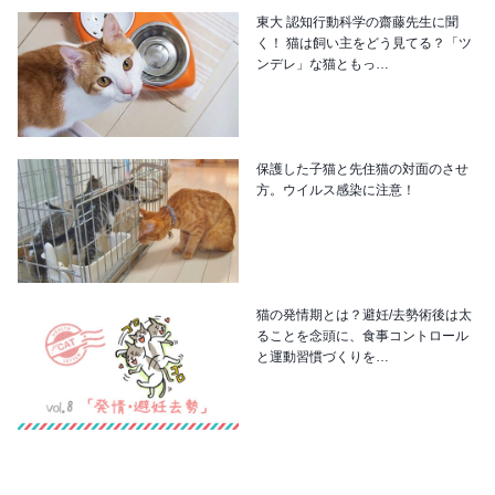
東大 認知行動科学の齋藤先生に聞
く！ 猫は飼い主をどう見てる？「ツ
ンデレ」な猫ともっ…
保護した子猫と先住猫の対面のさせ
方。ウイルス感染に注意！
猫の発情期とは？避妊/去勢術後は太
ることを念頭に、食事コントロール
と運動習慣づくりを…