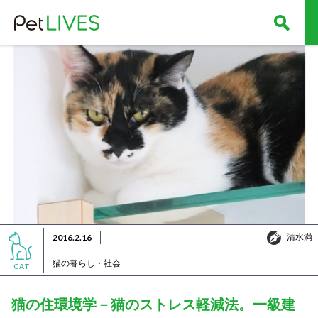
清水満
2016.2.16
清水満
猫の暮らし・社会
CAT
猫の住環境学－猫のストレス軽減法。一級建