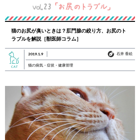
猫のお尻が臭いときは？肛門腺の絞り方、お尻のト
ラブルを解説［獣医師コラム］
石井 香絵
2019.1.9
石井 香絵
猫の病気・症状・健康管理
CAT