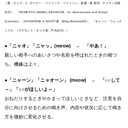
（著：デニス・C. ターナー 、パトリック・ベイトソン、監修：森 裕司、チクサン出版
社刊）、『DOMESTIC ANIMAL BEHAVIOR for Veterinarians and Animal
Scientists』（KATHARINE A.HOUPT著、Wiley-Blackwell刊）、『キャット・ウォッチ
ング2』（デズモンド・モリス著、平凡社刊）＞
●「ニャオ」「ニャッ」(meow) → 「やあ！」
親しい相手へのあいさつや名前を呼ばれたときの相づ
ち。機嫌は上々。
●「ニャーン」「ニャオーン」 (meow) → 「○○して
～」「○○がほしいよ～」
おねだりするときやかまってほしいときなど、注意を自
分に向けさせるための鳴き声。内容や状況に応じて鳴き
方を微妙に変化させる。