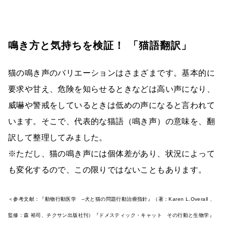
鳴き方と気持ちを検証！ 「猫語翻訳」
猫の鳴き声のバリエーションはさまざまです。基本的に
要求や甘え、危険を知らせるときなどは高い声になり、
威嚇や警戒をしているときは低めの声になると言われて
います。そこで、代表的な猫語（鳴き声）の意味を、翻
訳して整理してみました。
※ただし、猫の鳴き声には個体差があり、状況によって
も変化するので、この限りではないこともあります。
＜参考文献：『動物行動医学 –犬と猫の問題行動治療指針』（著：Karen L.Overall 、
監修：森 裕司、チクサン出版社刊）『ドメスティック・キャット その行動と生物学』