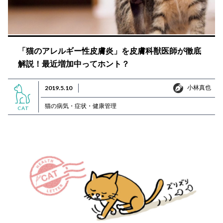
「猫のアレルギー性皮膚炎」を皮膚科獣医師が徹底
解説！最近増加中ってホント？
小林真也
2019.5.10
小林真也
猫の病気・症状・健康管理
CAT