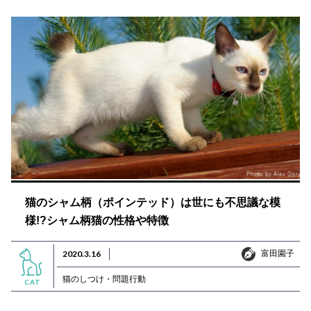
猫のシャム柄（ポインテッド）は世にも不思議な模
様!?シャム柄猫の性格や特徴
富田園子
2020.3.16
富田園子
猫のしつけ・問題行動
CAT