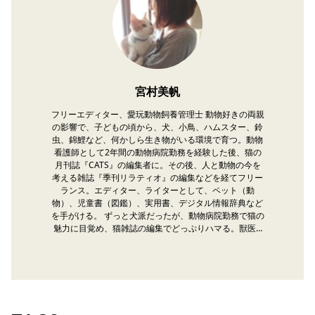
宮村美帆
フリーエディター、愛玩動物飼養管理士 動物好きの両親
の影響で、子どもの頃から、犬、小鳥、ハムスター、鈴
虫、錦鯉など、何かしら生き物がいる環境で育つ。動物
看護師として2年間の動物病院勤務を経験した後、猫の
月刊誌『CATS』の編集者に。その後、人と動物の今を
考える雑誌『季刊リラティオ』の編集などを経てフリー
ランス。エディター、ライターとして、ペット（動
物）、児童書（図鑑）、実用書、デジタル情報辞典など
を手がける。 ずっと犬派だったが、動物病院勤務で猫の
魅力に目覚め、猫雑誌の編集でどっぷりハマる。獣医…