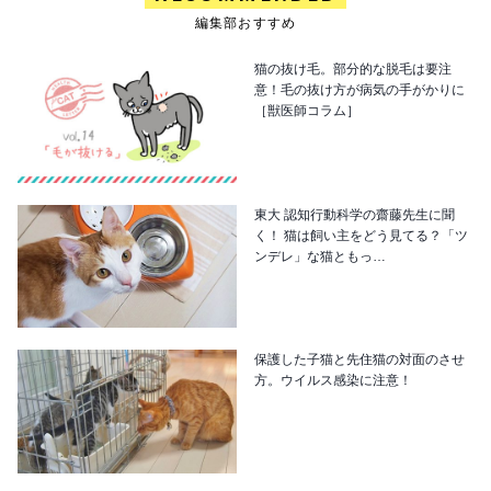
編集部おすすめ
猫の抜け毛。部分的な脱毛は要注
意！毛の抜け方が病気の手がかりに
［獣医師コラム］
東大 認知行動科学の齋藤先生に聞
く！ 猫は飼い主をどう見てる？「ツ
ンデレ」な猫ともっ…
保護した子猫と先住猫の対面のさせ
方。ウイルス感染に注意！