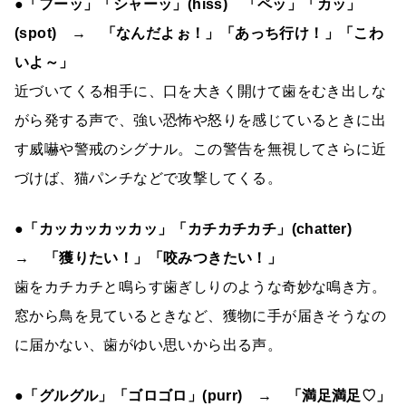
●「フーッ」「シャーッ」(hiss) 「ペッ」「カッ」
(spot) → 「なんだよぉ！」「あっち行け！」「こわ
いよ～」
近づいてくる相手に、口を大きく開けて歯をむき出しな
がら発する声で、強い恐怖や怒りを感じているときに出
す威嚇や警戒のシグナル。この警告を無視してさらに近
づけば、猫パンチなどで攻撃してくる。
●「カッカッカッカッ」「カチカチカチ」(chatter)
→ 「獲りたい！」「咬みつきたい！」
歯をカチカチと鳴らす歯ぎしりのような奇妙な鳴き方。
窓から鳥を見ているときなど、獲物に手が届きそうなの
に届かない、歯がゆい思いから出る声。
●「グルグル」「ゴロゴロ」(purr) → 「満足満足♡」