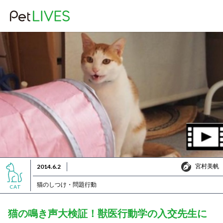
宮村美帆
2014.6.2
宮村美帆
猫のしつけ・問題行動
CAT
猫の鳴き声大検証！獣医行動学の入交先生に