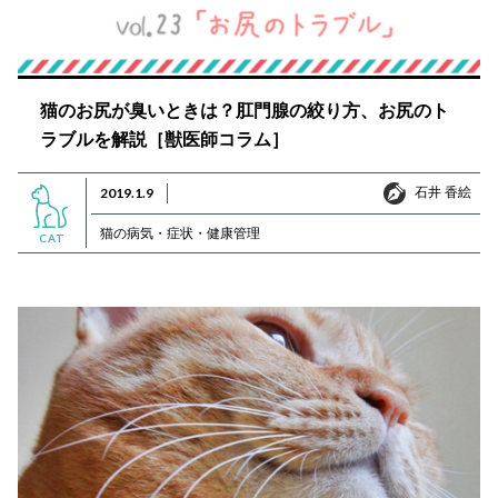
猫のお尻が臭いときは？肛門腺の絞り方、お尻のト
ラブルを解説［獣医師コラム］
石井 香絵
2019.1.9
石井 香絵
猫の病気・症状・健康管理
CAT