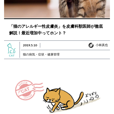
「猫のアレルギー性皮膚炎」を皮膚科獣医師が徹底
解説！最近増加中ってホント？
小林真也
2019.5.10
小林真也
猫の病気・症状・健康管理
CAT