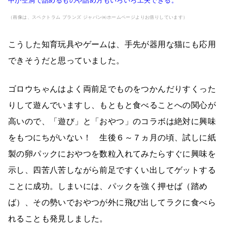
中が空洞で詰めるものや詰め方もいろいろ工夫できる。
（画像は、スペクトラム ブランズ ジャパン㈱ホームページよりお借りしています）
こうした知育玩具やゲームは、手先が器用な猫にも応用
できそうだと思っていました。
ゴロウちゃんはよく両前足でものをつかんだりすくった
りして遊んでいますし、もともと食べることへの関心が
高いので、「遊び」と「おやつ」のコラボは絶対に興味
をもつにちがいない！ 生後６～７ヵ月の頃、試しに紙
製の卵パックにおやつを数粒入れてみたらすぐに興味を
示し、四苦八苦しながら前足ですくい出してゲットする
ことに成功。しまいには、パックを強く押せば（踏め
ば）、その勢いでおやつが外に飛び出してラクに食べら
れることも発見しました。