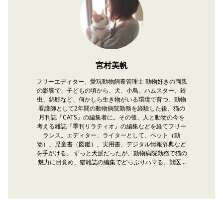
宮村美帆
フリーエディター、愛玩動物飼養管理士 動物好きの両親
の影響で、子どもの頃から、犬、小鳥、ハムスター、鈴
虫、錦鯉など、何かしら生き物がいる環境で育つ。動物
看護師として2年間の動物病院勤務を経験した後、猫の
月刊誌『CATS』の編集者に。その後、人と動物の今を
考える雑誌『季刊リラティオ』の編集などを経てフリー
ランス。エディター、ライターとして、ペット（動
物）、児童書（図鑑）、実用書、デジタル情報辞典など
を手がける。 ずっと犬派だったが、動物病院勤務で猫の
魅力に目覚め、猫雑誌の編集でどっぷりハマる。獣医…