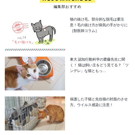
編集部おすすめ
猫の抜け毛。部分的な脱毛は要注
意！毛の抜け方が病気の手がかりに
［獣医師コラム］
東大 認知行動科学の齋藤先生に聞
く！ 猫は飼い主をどう見てる？「ツ
ンデレ」な猫ともっ…
保護した子猫と先住猫の対面のさせ
方。ウイルス感染に注意！