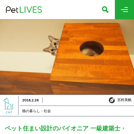
宮村美帆
2018.2.28
宮村美帆
猫の暮らし・社会
CAT
ペット住まい設計のパイオニア 一級建築士・