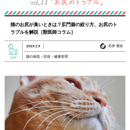
猫のお尻が臭いときは？肛門腺の絞り方、お尻のト
ラブルを解説［獣医師コラム］
石井 香絵
2019.1.9
石井 香絵
猫の病気・症状・健康管理
CAT