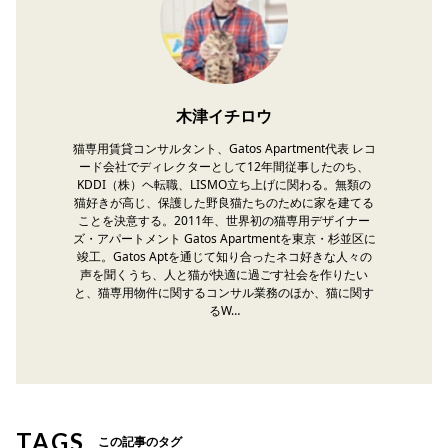
木津イチロウ
猫専用賃貸コンサルタント、Gatos Apartment代表 レコ
ード会社でディレクターとして12年間従事したのち、
KDDI（株）ヘ転職、LISMO立ち上げに関わる。無類の
猫好きが高じ、保護した野良猫たちのために家を建てる
ことを決意する。2011年、世界初の猫専用デザイナー
ズ・アパートメント Gatos Apartmentを東京・杉並区に
竣工。Gatos Aptを通じて知り合ったネコ好きな人々の
声を聞くうち、人と猫が快適に過ごす社会を作りたい
と、猫専用物件に関するコンサル業務のほか、猫に関す
るW…
TAGS
この記事のタグ