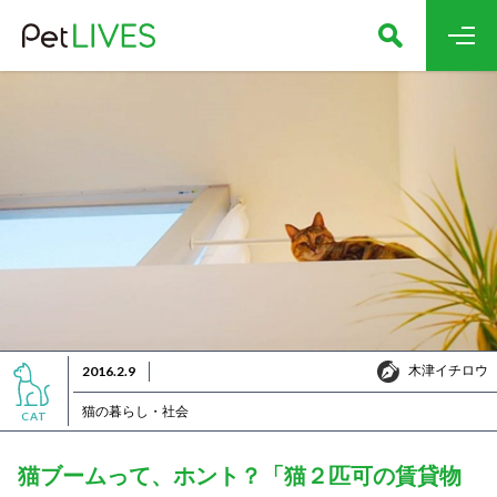
木津イチロウ
2016.2.9
木津イチロウ
猫の暮らし・社会
CAT
猫ブームって、ホント？「猫２匹可の賃貸物