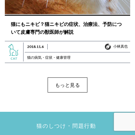
猫にもニキビ？猫ニキビの症状、治療法、予防につ
いて皮膚専門の獣医師が解説
小林真也
2018.11.6
小林真也
猫の病気・症状・健康管理
CAT
もっと見る
猫のしつけ・問題行動