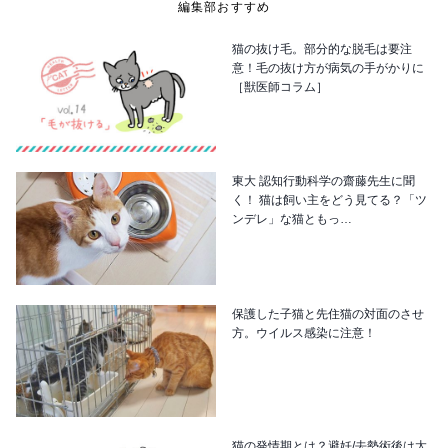
編集部おすすめ
猫の抜け毛。部分的な脱毛は要注
意！毛の抜け方が病気の手がかりに
［獣医師コラム］
東大 認知行動科学の齋藤先生に聞
く！ 猫は飼い主をどう見てる？「ツ
ンデレ」な猫ともっ…
保護した子猫と先住猫の対面のさせ
方。ウイルス感染に注意！
猫の発情期とは？避妊/去勢術後は太