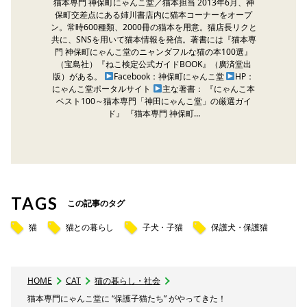
猫本専門 神保町にゃんこ堂／猫本担当 2013年6月、神
保町交差点にある姉川書店内に猫本コーナーをオープ
ン。常時600種類、2000冊の猫本を用意。猫店長リクと
共に、SNSを用いて猫本情報を発信。著書には『猫本専
門 神保町にゃんこ堂のニャンダフルな猫の本100選』
（宝島社）『ねこ検定公式ガイドBOOK』（廣済堂出
版）がある。
Facebook：神保町にゃんこ堂
HP：
にゃんこ堂ポータルサイト
主な著書： 『にゃんこ本
ベスト100～猫本専門「神田にゃんこ堂」の厳選ガイ
ド』 『猫本専門 神保町…
TAGS
この記事のタグ
猫
猫との暮らし
子犬・子猫
保護犬・保護猫
HOME
CAT
猫の暮らし・社会
猫本専門にゃんこ堂に “保護子猫たち” がやってきた！