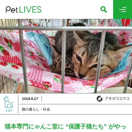
アネカワユウコ
2018.8.27
アネカワユウコ
猫の暮らし・社会
CAT
猫本専門にゃんこ堂に “保護子猫たち” がやっ