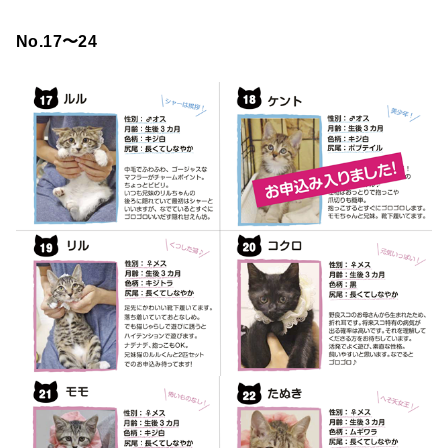
No.17〜24