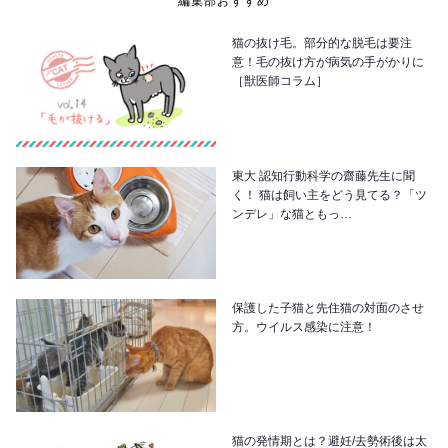
編集部おすすめ
猫の抜け毛。部分的な脱毛は要注
意！毛の抜け方が病気の手がかりに
［獣医師コラム］
東大 認知行動科学の齋藤先生に聞
く！ 猫は飼い主をどう見てる？「ツ
ンデレ」な猫ともっ…
保護した子猫と先住猫の対面のさせ
方。ウイルス感染に注意！
猫の発情期とは？避妊/去勢術後は太