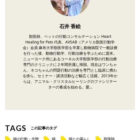
石井 香絵
獣医師、ペットの行動コンサルテーション Heart
Healing for Pets 代表、AVSAB（アメリカ獣医行動学
会）会員 麻布大学獣医学部を卒業し動物病院で一般診療
を行った後、動物行動学、行動治療を学ぶために渡米。
ニューヨーク州にあるコーネル大学獣医学部の行動治療
専門のクリニックに２年間所属し帰国。現在はワンちゃ
ん、ネコちゃんの問題行動の治療を専門とし臨床に携わ
る傍ら、セミナー・講演活動など幅広く活躍。2013年か
らは、アニマル・クリスタルヒーリングのファシリテー
ターの養成を始める。愛…
TAGS
この記事のタグ
猫の行動・生態
猫
猫との暮らし
獣医師