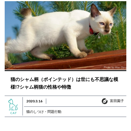
猫のシャム柄（ポインテッド）は世にも不思議な模
様!?シャム柄猫の性格や特徴
富田園子
2020.3.16
富田園子
猫のしつけ・問題行動
CAT