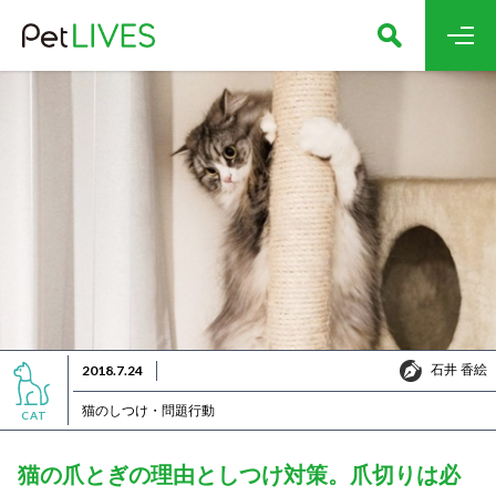
石井 香絵
2018.7.24
石井 香絵
猫のしつけ・問題行動
CAT
猫の爪とぎの理由としつけ対策。爪切りは必