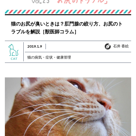
猫のお尻が臭いときは？肛門腺の絞り方、お尻のト
ラブルを解説［獣医師コラム］
石井 香絵
2019.1.9
石井 香絵
猫の病気・症状・健康管理
CAT