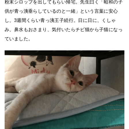
粉末シロップを出してもらい帰宅。先生曰く「昭和の子
供が青っ洟垂らしているのと一緒」という言葉に安心
し、3週間くらい青っ洟王子続行。日に日に、くしゃ
み、鼻水もおさまり、気付いたらチビ猫から子猫になっ
ていました。