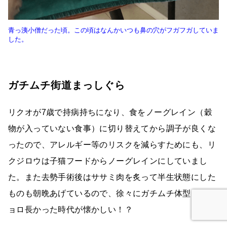
青っ洟小僧だった頃。この頃はなんかいつも鼻の穴がフガフガしていま
した。
ガチムチ街道まっしぐら
リクオが7歳で持病持ちになり、食をノーグレイン（穀
物が入っていない食事）に切り替えてから調子が良くな
ったので、アレルギー等のリスクを減らすためにも、リ
クジロウは子猫フードからノーグレインにしていまし
た。また去勢手術後はササミ肉を炙って半生状態にした
ものも朝晩あげているので、徐々にガチムチ体型に。ヒ
ョロ長かった時代が懐かしい！？