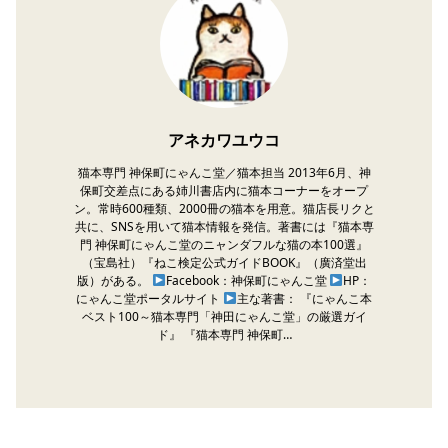
アネカワユウコ
猫本専門 神保町にゃんこ堂／猫本担当 2013年6月、神
保町交差点にある姉川書店内に猫本コーナーをオープ
ン。常時600種類、2000冊の猫本を用意。猫店長リクと
共に、SNSを用いて猫本情報を発信。著書には『猫本専
門 神保町にゃんこ堂のニャンダフルな猫の本100選』
（宝島社）『ねこ検定公式ガイドBOOK』（廣済堂出
版）がある。
Facebook：神保町にゃんこ堂
HP：
にゃんこ堂ポータルサイト
主な著書： 『にゃんこ本
ベスト100～猫本専門「神田にゃんこ堂」の厳選ガイ
ド』 『猫本専門 神保町…