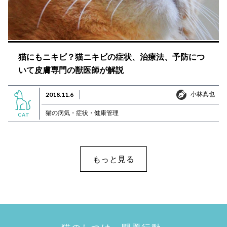
猫にもニキビ？猫ニキビの症状、治療法、予防につ
いて皮膚専門の獣医師が解説
小林真也
2018.11.6
小林真也
猫の病気・症状・健康管理
CAT
もっと見る
猫のしつけ・問題行動