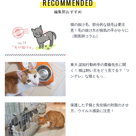
RECOMMENDED
編集部おすすめ
猫の抜け毛。部分的な脱毛は要注
意！毛の抜け方が病気の手がかりに
［獣医師コラム］
東大 認知行動科学の齋藤先生に聞
く！ 猫は飼い主をどう見てる？「ツ
ンデレ」な猫ともっ…
保護した子猫と先住猫の対面のさせ
方。ウイルス感染に注意！