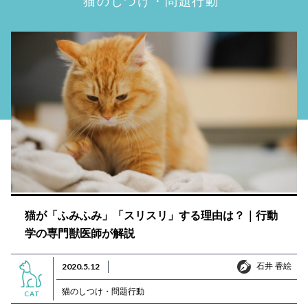
猫が「ふみふみ」「スリスリ」する理由は？｜行動
学の専門獣医師が解説
石井 香絵
2020.5.12
石井 香絵
猫のしつけ・問題行動
CAT