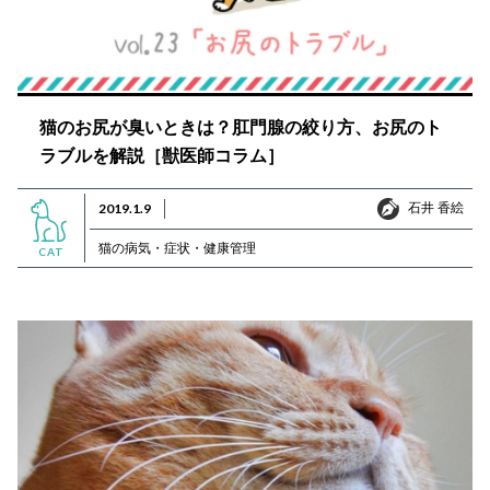
猫のお尻が臭いときは？肛門腺の絞り方、お尻のト
ラブルを解説［獣医師コラム］
石井 香絵
2019.1.9
石井 香絵
猫の病気・症状・健康管理
CAT