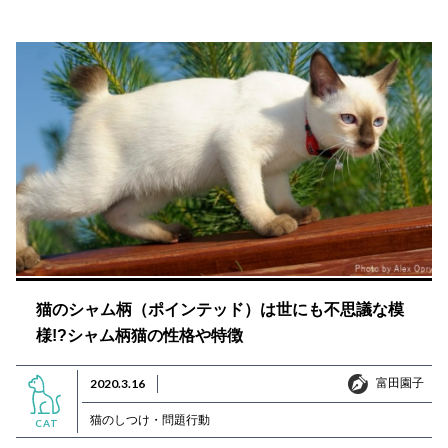
猫のシャム柄（ポインテッド）は世にも不思議な模
様!?シャム柄猫の性格や特徴
富田園子
2020.3.16
富田園子
猫のしつけ・問題行動
CAT