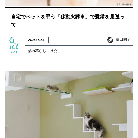
自宅でペットを弔う「移動火葬車」で愛猫を見送っ
て
富田園子
2020.8.31
富田園子
猫の暮らし・社会
CAT