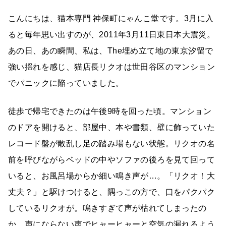
こんにちは、猫本専門 神保町にゃんこ堂です。3月に入
ると毎年思い出すのが、2011年3月11日東日本大震災。
あの日、あの瞬間、私は、The埋め立て地の東京汐留で
強い揺れを感じ、猫店長リクオは世田谷区のマンション
でパニックに陥っていました。
徒歩で帰宅できたのは午後9時を回った頃。マンション
のドアを開けると、部屋中、本や書類、壁に飾っていた
レコード盤が散乱し足の踏み場もない状態。リクオの名
前を呼びながらベッドの中やソファの後ろを見て回って
いると、お風呂場からか細い鳴き声が…。「リクオ！大
丈夫？」と駆けつけると、隅っこの方で、口をパクパク
しているリクオが。鳴きすぎて声が枯れてしまったの
か、声にならない声でヒャーヒャーと空気の漏れるよう