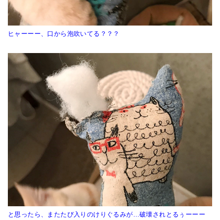
ヒャーーー、口から泡吹いてる？？？
と思ったら、またたび入りのけりぐるみが…破壊されとるぅーーー