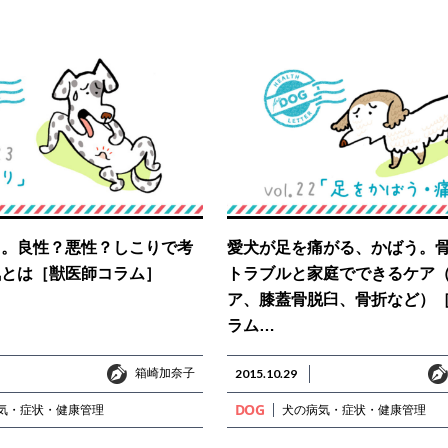
り。良性？悪性？しこりで考
愛犬が足を痛がる、かばう。
気とは［獣医師コラム］
トラブルと家庭でできるケア
ア、膝蓋骨脱臼、骨折など）
ラム…
箱崎加奈子
箱崎加奈子
2015.10.29
DOG
気・症状・健康管理
犬の病気・症状・健康管理