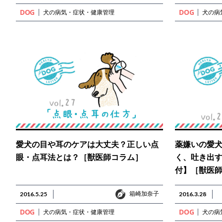
DOG
DOG
犬の病気・症状・健康管理
犬の病
愛犬の目や耳のケアは大丈夫？正しい点
薬嫌いの愛
眼・点耳法とは？［獣医師コラム］
く、吐き出
付】［獣医
箱崎加奈子
2016.5.25
箱崎加奈子
2016.3.28
DOG
DOG
犬の病気・症状・健康管理
犬の病