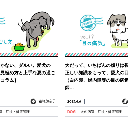
動かない、ダルい。愛犬の
犬だって、いちばんの頼りは
の見極め方と上手な夏の過ご
正しい知識をもって、愛犬の
師コラム］
（白内障、緑内障等の目の病
師…
箱崎加奈子
箱崎加奈子
2015.6.6
DOG
気・症状・健康管理
犬の病気・症状・健康管理