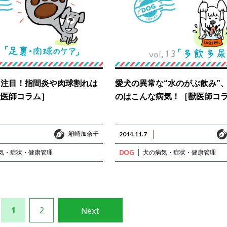
に注目！指間炎や肉球割れは
愛犬の異常な“水のがぶ飲み”
獣医師コラム］
のはこんな病気！［獣医師コ
箱崎加奈子
箱崎加奈子
2014.11.7
DOG
気・症状・健康管理
犬の病気・症状・健康管理
1
2
Next