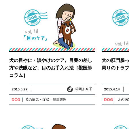
犬の目やに・涙やけのケア。目薬の差し
犬の肛門腺
方や洗眼など、目のお手入れ法［獣医師
周りのトラ
コラム］
箱崎加奈子
2015.5.29
箱崎加奈子
2015.4.14
DOG
DOG
犬の病気・症状・健康管理
犬の病