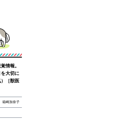
視覚情報。
目を大切に
気）［獣医
箱崎加奈子
箱崎加奈子