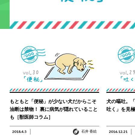
もともと「便秘」が少ない犬だからこそ
犬の嘔吐。
油断は禁物！ 裏に病気が隠れていること
吐く」を見
も［獣医師コラム］
石井 香絵
2018.4.5
石井 香絵
2016.12.21