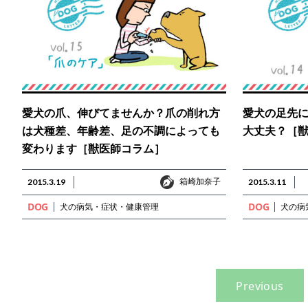
愛犬の爪、伸びてませんか？爪の削れ方
愛犬の足先
は犬種差、年齢差、足の不調によっても
大丈夫？［
変わります［獣医師コラム］
箱崎加奈子
2015.3.19
箱崎加奈子
2015.3.11
DOG
DOG
犬の病気・症状・健康管理
犬の病
Previous