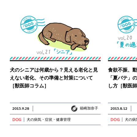
犬のシニアは何歳から？見える老化と見
食欲不振、
えない老化、その準備と対策について
「夏バテ」
［獣医師コラム］
し方［獣医
箱崎加奈子
2015.9.28
箱崎加奈子
2015.8.12
DOG
DOG
犬の病気・症状・健康管理
犬の病