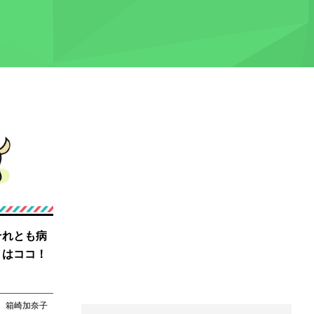
それとも病
トはココ！
箱崎加奈子
箱崎加奈子