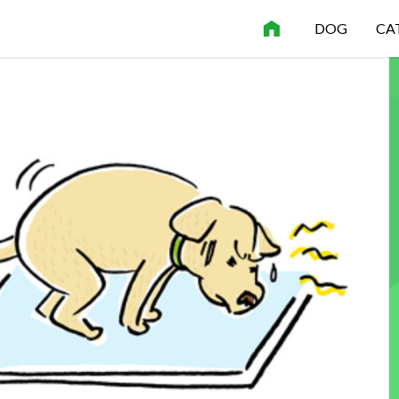
DOG
CA