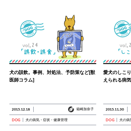
犬の誤飲。事例、対処法、予防策など[獣
愛犬のしこ
医師コラム]
えられる病
箱崎加奈子
2015.12.18
箱崎加奈子
2015.11.30
DOG
DOG
犬の病気・症状・健康管理
犬の病