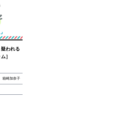
、疑われる
ラム］
箱崎加奈子
箱崎加奈子