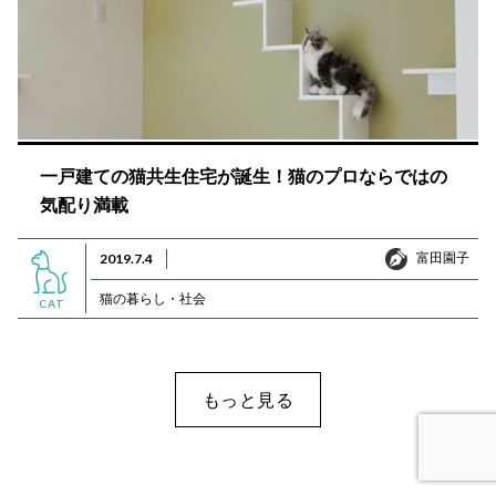
一戸建ての猫共生住宅が誕生！猫のプロならではの
気配り満載
富田園子
2019.7.4
富田園子
猫の暮らし・社会
CAT
もっと見る