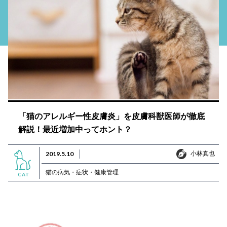
「猫のアレルギー性皮膚炎」を皮膚科獣医師が徹底
解説！最近増加中ってホント？
小林真也
2019.5.10
小林真也
猫の病気・症状・健康管理
CAT