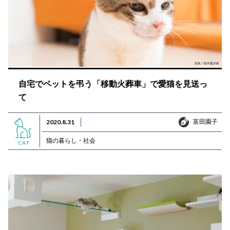
自宅でペットを弔う「移動火葬車」で愛猫を見送っ
て
富田園子
2020.8.31
富田園子
猫の暮らし・社会
CAT