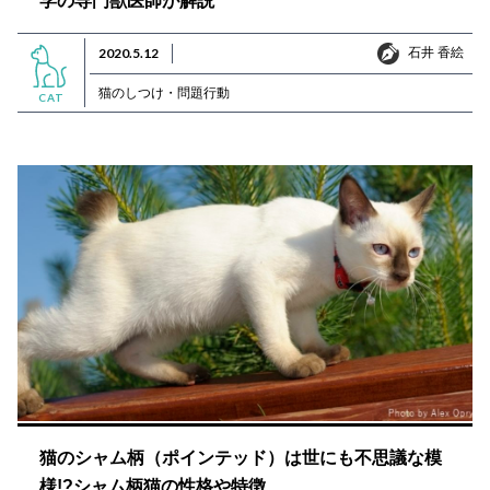
学の専門獣医師が解説
石井 香絵
2020.5.12
石井 香絵
猫のしつけ・問題行動
CAT
猫のシャム柄（ポインテッド）は世にも不思議な模
様!?シャム柄猫の性格や特徴