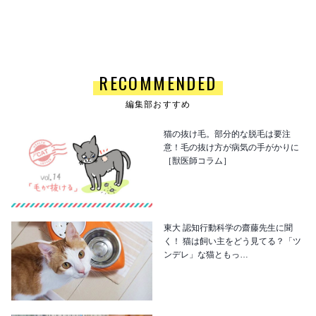
RECOMMENDED
編集部おすすめ
猫の抜け毛。部分的な脱毛は要注
意！毛の抜け方が病気の手がかりに
［獣医師コラム］
東大 認知行動科学の齋藤先生に聞
く！ 猫は飼い主をどう見てる？「ツ
ンデレ」な猫ともっ…