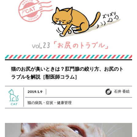
猫のお尻が臭いときは？肛門腺の絞り方、お尻のト
ラブルを解説［獣医師コラム］
石井 香絵
2019.1.9
石井 香絵
猫の病気・症状・健康管理
CAT