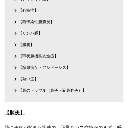
【心筋症】
【猫伝染性腹膜炎】
【リンパ腫】
【膿胸】
【甲状腺機能亢進症】
【糖尿病ケトアシドーシス】
【熱中症】
【鼻のトラブル（鼻炎・副鼻腔炎）】
【肺炎】
肺に炎症が起きた状態で、正常なガス交換ができず、呼