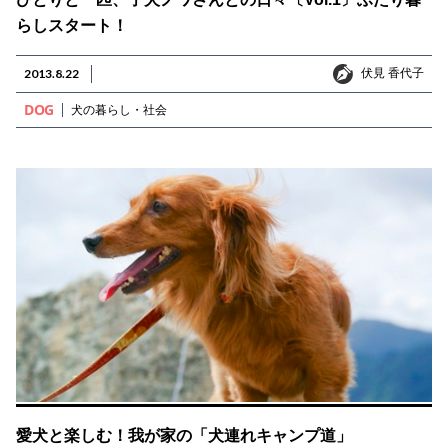
らしスタート！
伏見 香代子
2013.8.22
伏見 香代子
DOG
犬の暮らし・社会
愛犬と楽しむ！我が家の「犬連れキャンプ道」