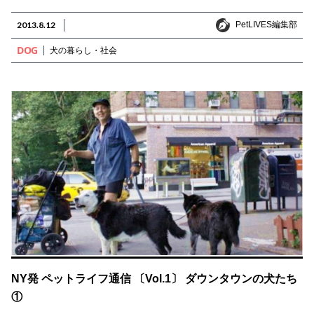
PetLIVES編集部
2013.8.12
PetLIVES編集部
DOG
犬の暮らし・社会
NY発 ペットライフ通信 〔Vol.1〕 ダウンタウンの犬たち
①