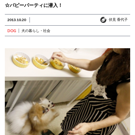
☆パピーパーティに潜入！
伏見 香代子
2013.10.20
伏見 香代子
DOG
犬の暮らし・社会