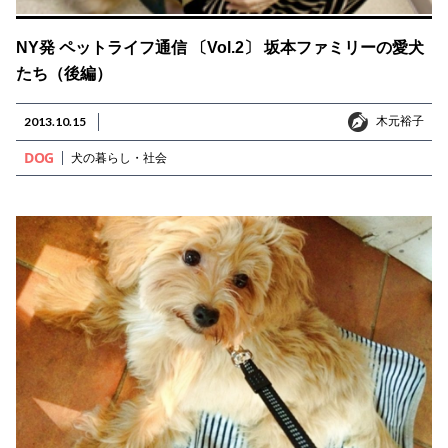
NY発 ペットライフ通信 〔Vol.2〕 坂本ファミリーの愛犬
たち（後編）
木元裕子
2013.10.15
木元裕子
DOG
犬の暮らし・社会