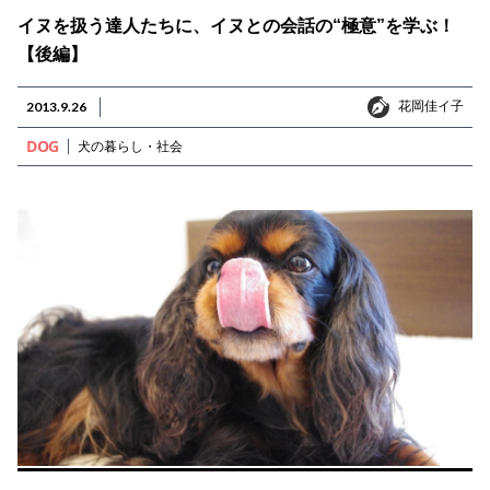
イヌを扱う達人たちに、イヌとの会話の“極意”を学ぶ！
【後編】
花岡佳イ子
2013.9.26
花岡佳イ子
DOG
犬の暮らし・社会