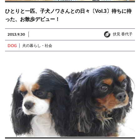
ひとりと一匹、子犬ノワさんとの日々〔Vol.3〕待ちに待
った、お散歩デビュー！
伏見 香代子
2013.9.30
伏見 香代子
DOG
犬の暮らし・社会