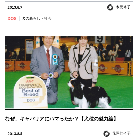
木元裕子
2013.8.7
木元裕子
DOG
犬の暮らし・社会
なぜ、キャバリアにハマったか？【犬種の魅力編】
花岡佳イ子
2013.8.5
花岡佳イ子