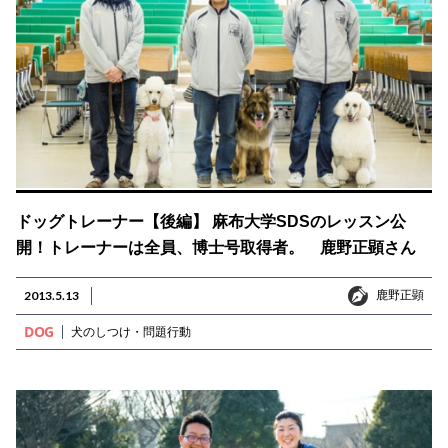
ドッグトレーナー【後編】 麻布大学SDSのレッスン公
開！トレーナーは全員、博士号取得者。 鹿野正顕さん
鹿野正顕
2013.5.13
鹿野正顕
DOG
犬のしつけ・問題行動