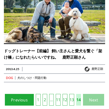
ドッグトレーナー【前編】 飼い主さんと愛犬を繋ぐ「架
け橋」になれたらいいですね。 鹿野正顕さん
鹿野正顕
2013.4.25
鹿野正顕
DOG
犬のしつけ・問題行動
1
2
…
11
12
13
14
Previous
Next