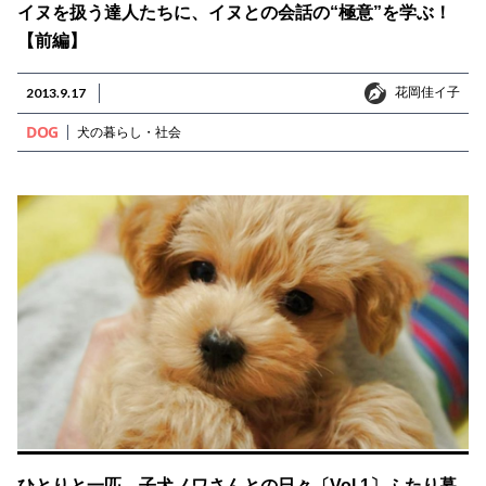
イヌを扱う達人たちに、イヌとの会話の“極意”を学ぶ！
【前編】
花岡佳イ子
2013.9.17
花岡佳イ子
DOG
犬の暮らし・社会
ひとりと一匹、子犬ノワさんとの日々〔Vol.1〕ふたり暮