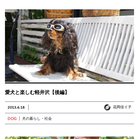
愛犬と楽しむ軽井沢【後編】
花岡佳イ子
2013.6.18
花岡佳イ子
DOG
犬の暮らし・社会