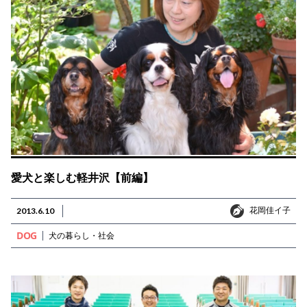
愛犬と楽しむ軽井沢【前編】
花岡佳イ子
2013.6.10
花岡佳イ子
DOG
犬の暮らし・社会