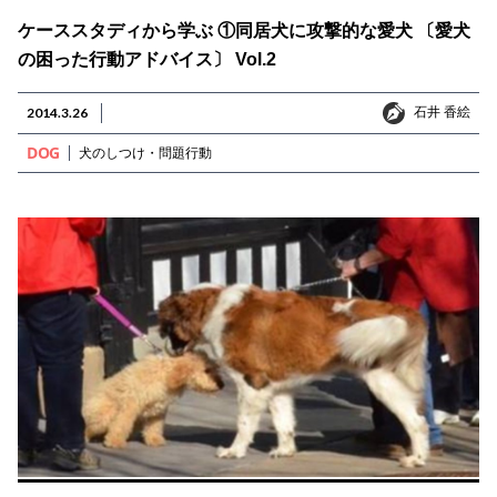
ケーススタディから学ぶ ①同居犬に攻撃的な愛犬 〔愛犬
の困った行動アドバイス〕 Vol.2
石井 香絵
2014.3.26
石井 香絵
DOG
犬のしつけ・問題行動