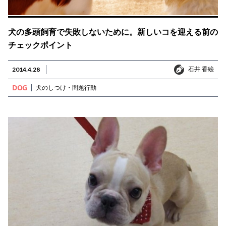
犬の多頭飼育で失敗しないために。新しいコを迎える前の
チェックポイント
石井 香絵
2014.4.28
石井 香絵
DOG
犬のしつけ・問題行動