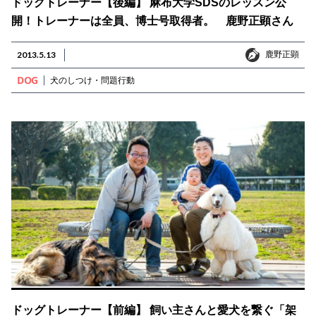
ドッグトレーナー【後編】 麻布大学SDSのレッスン公
開！トレーナーは全員、博士号取得者。 鹿野正顕さん
鹿野正顕
2013.5.13
鹿野正顕
DOG
犬のしつけ・問題行動
ドッグトレーナー【前編】 飼い主さんと愛犬を繋ぐ「架