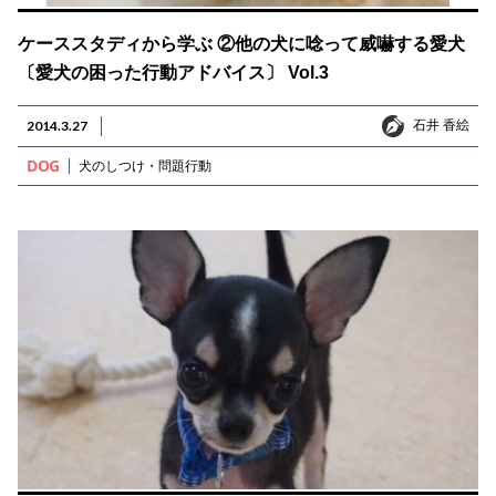
ケーススタディから学ぶ ②他の犬に唸って威嚇する愛犬
〔愛犬の困った行動アドバイス〕 Vol.3
石井 香絵
2014.3.27
石井 香絵
DOG
犬のしつけ・問題行動