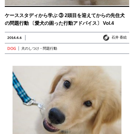
ケーススタディから学ぶ ③ 2頭目を迎えてからの先住犬
の問題行動 〔愛犬の困った行動アドバイス〕 Vol.4
石井 香絵
2014.4.6
石井 香絵
DOG
犬のしつけ・問題行動