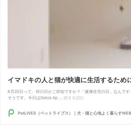
イマドキの人と猫が快適に生活するために、 
6月20日って、何の日かご存知ですか？「健康住宅の日」なんで
イ
そうです。今日はGatos Ap …
続きを読む
マ
ド
PetLIVES（ペットライブス）｜犬・猫と心地よく暮らすWE
キ
の
人