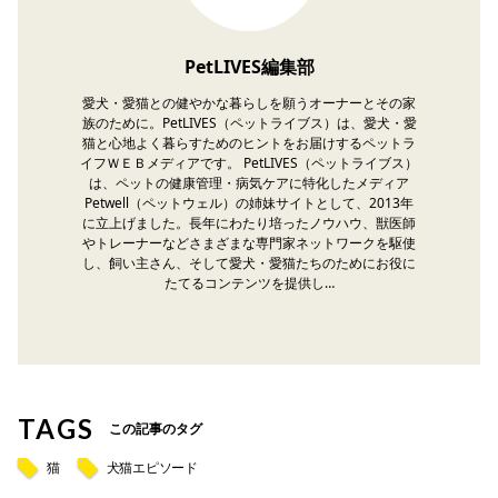
PetLIVES編集部
愛犬・愛猫との健やかな暮らしを願うオーナーとその家
族のために。PetLIVES（ペットライブス）は、愛犬・愛
猫と心地よく暮らすためのヒントをお届けするペットラ
イフＷＥＢメディアです。 PetLIVES（ペットライブス）
は、ペットの健康管理・病気ケアに特化したメディア
Petwell（ペットウェル）の姉妹サイトとして、2013年
に立上げました。長年にわたり培ったノウハウ、獣医師
やトレーナーなどさまざまな専門家ネットワークを駆使
し、飼い主さん、そして愛犬・愛猫たちのためにお役に
たてるコンテンツを提供し…
TAGS
この記事のタグ
猫
犬猫エピソード