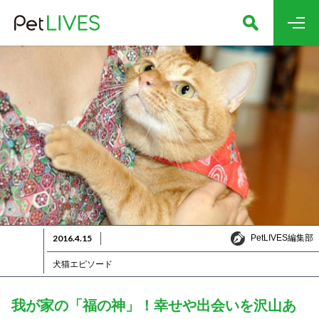
PetLIVES編集部
2016.4.15
PetLIVES編集部
犬猫エピソード
我が家の「福の神」！幸せや出会いを沢山あ