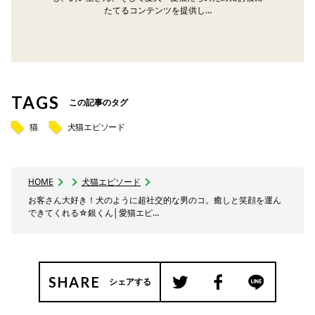
たてるコンテンツを提供し…
TAGS
この記事のタグ
猫
犬猫エピソード
HOME
犬猫エピソード
お客さん大好き！犬のように超社交的な男のコ。癒しと笑顔を運ん
できてくれる☆銀くん│愛猫エピ…
SHARE
シェアする