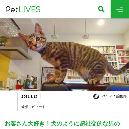
PetLIVES編集部
2016.1.15
PetLIVES編集部
犬猫エピソード
お客さん大好き！犬のように超社交的な男の