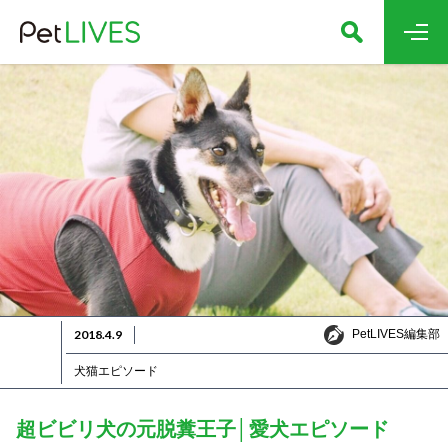
PetLIVES編集部
2018.4.9
PetLIVES編集部
犬猫エピソード
超ビビリ犬の元脱糞王子│愛犬エピソード