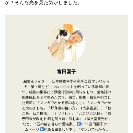
か？そんな光を見た気がしました。
富田園子
編集＆ライター、日本動物科学研究所会員 幼い頃から
犬・猫・鳥など、つねにペットを飼っている家庭に育
つ。編集の世界にて動物行動学に興味をもつ。猫雑誌の
編集統括を８年務めたのち、独立。編集・執筆を担当し
た書籍に『マンガでわかる猫のきもち』『マンガでわか
る犬のきもち』『野良猫の拾い方』（大泉書店）、『ね
こ色、ねこ模様』（ナツメ社）、『ねこ語会話帖』『猫
専門医が教える 猫を飼う前に読む本』（誠文堂新光社）
など。７匹の猫と暮らす愛猫家。
HP：富田園子ホー
ムページ
執筆＆編集した本： 『マンガでわかる…