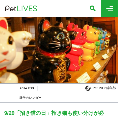
PetLIVES編集部
2016.9.29
PetLIVES編集部
雑学カレンダー
9/29「招き猫の日」招き猫も使い分けが必